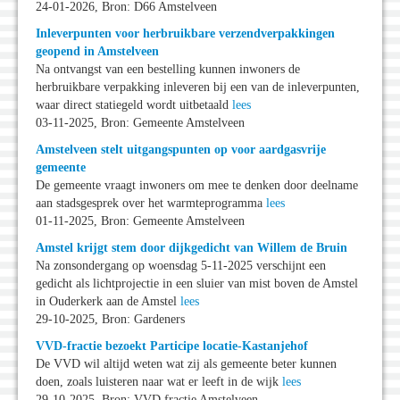
24-01-2026, Bron: D66 Amstelveen
Inleverpunten voor herbruikbare verzendverpakkingen
geopend in Amstelveen
Na ontvangst van een bestelling kunnen inwoners de
herbruikbare verpakking inleveren bij een van de inleverpunten,
waar direct statiegeld wordt uitbetaald
lees
03-11-2025, Bron: Gemeente Amstelveen
Amstelveen stelt uitgangspunten op voor aardgasvrije
gemeente
De gemeente vraagt inwoners om mee te denken door deelname
aan stadsgesprek over het warmteprogramma
lees
01-11-2025, Bron: Gemeente Amstelveen
Amstel krijgt stem door dijkgedicht van Willem de Bruin
Na zonsondergang op woensdag 5-11-2025 verschijnt een
gedicht als lichtprojectie in een sluier van mist boven de Amstel
in Ouderkerk aan de Amstel
lees
29-10-2025, Bron: Gardeners
VVD-fractie bezoekt Participe locatie-Kastanjehof
De VVD wil altijd weten wat zij als gemeente beter kunnen
doen, zoals luisteren naar wat er leeft in de wijk
lees
29-10-2025, Bron: VVD fractie Amstelveen