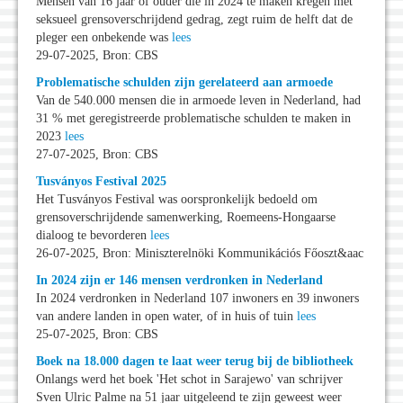
Mensen van 16 jaar of ouder die in 2024 te maken kregen met
seksueel grensoverschrijdend gedrag, zegt ruim de helft dat de
pleger een onbekende was
lees
29-07-2025, Bron: CBS
Problematische schulden zijn gerelateerd aan armoede
Van de 540.000 mensen die in armoede leven in Nederland, had
31 % met geregistreerde problematische schulden te maken in
2023
lees
27-07-2025, Bron: CBS
Tusványos Festival 2025
Het Tusványos Festival was oorspronkelijk bedoeld om
grensoverschrijdende samenwerking, Roemeens-Hongaarse
dialoog te bevorderen
lees
26-07-2025, Bron: Miniszterelnöki Kommunikációs Főoszt&aac
In 2024 zijn er 146 mensen verdronken in Nederland
In 2024 verdronken in Nederland 107 inwoners en 39 inwoners
van andere landen in open water, of in huis of tuin
lees
25-07-2025, Bron: CBS
Boek na 18.000 dagen te laat weer terug bij de bibliotheek
Onlangs werd het boek 'Het schot in Sarajewo' van schrijver
Sven Ulric Palme na 51 jaar uitgeleend te zijn geweest weer