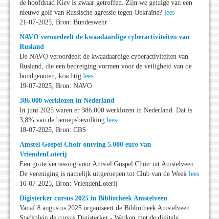
de hoofdstad Kiev is zwaar getroffen. Zijn we getuige van een
nieuwe golf van Russische agressie tegen Oekraïne?
lees
21-07-2025, Bron: Bundeswehr
NAVO veroordeelt de kwaadaardige cyberactiviteiten van
Rusland
De NAVO veroordeelt de kwaadaardige cyberactiviteiten van
Rusland, die een bedreiging vormen voor de veiligheid van de
bondgenoten, krachtig
lees
19-07-2025, Bron: NAVO
386.000 werklozen in Nederland
In juni 2025 waren er 386.000 werklozen in Nederland. Dat is
3,8% van de beroepsbevolking
lees
18-07-2025, Bron: CBS
Amstel Gospel Choir ontving 5.000 euro van
VriendenLoterij
Een grote verrassing voor Amstel Gospel Choir uit Amstelveen.
De vereniging is namelijk uitgeroepen tot Club van de Week
lees
16-07-2025, Bron: VriendenLoterij
Digisterker cursus 2025 in Bibliotheek Amstelveen
Vanaf 8 augustus 2025 organiseert de Bibliotheek Amstelveen
Stadsplein de cursus Digisterker - Werken met de digitale