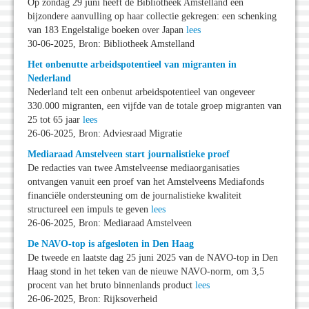
Op zondag 29 juni heeft de Bibliotheek Amstelland een
bijzondere aanvulling op haar collectie gekregen: een schenking
van 183 Engelstalige boeken over Japan
lees
30-06-2025, Bron: Bibliotheek Amstelland
Het onbenutte arbeidspotentieel van migranten in
Nederland
Nederland telt een onbenut arbeidspotentieel van ongeveer
330.000 migranten, een vijfde van de totale groep migranten van
25 tot 65 jaar
lees
26-06-2025, Bron: Adviesraad Migratie
Mediaraad Amstelveen start journalistieke proef
De redacties van twee Amstelveense mediaorganisaties
ontvangen vanuit een proef van het Amstelveens Mediafonds
financiële ondersteuning om de journalistieke kwaliteit
structureel een impuls te geven
lees
26-06-2025, Bron: Mediaraad Amstelveen
De NAVO-top is afgesloten in Den Haag
De tweede en laatste dag 25 juni 2025 van de NAVO-top in Den
Haag stond in het teken van de nieuwe NAVO-norm, om 3,5
procent van het bruto binnenlands product
lees
26-06-2025, Bron: Rijksoverheid