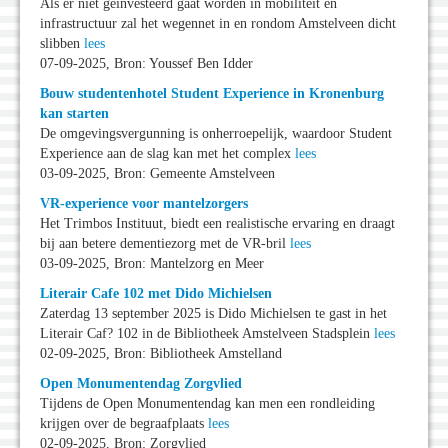
Als er niet geinvesteerd gaat worden in mobiliteit en
infrastructuur zal het wegennet in en rondom Amstelveen dicht
slibben
lees
07-09-2025, Bron: Youssef Ben Idder
Bouw studentenhotel Student Experience in Kronenburg
kan starten
De omgevingsvergunning is onherroepelijk, waardoor Student
Experience aan de slag kan met het complex
lees
03-09-2025, Bron: Gemeente Amstelveen
VR-experience voor mantelzorgers
Het Trimbos Instituut, biedt een realistische ervaring en draagt
bij aan betere dementiezorg met de VR-bril
lees
03-09-2025, Bron: Mantelzorg en Meer
Literair Cafe 102 met Dido Michielsen
Zaterdag 13 september 2025 is Dido Michielsen te gast in het
Literair Caf? 102 in de Bibliotheek Amstelveen Stadsplein
lees
02-09-2025, Bron: Bibliotheek Amstelland
Open Monumentendag Zorgvlied
Tijdens de Open Monumentendag kan men een rondleiding
krijgen over de begraafplaats
lees
02-09-2025, Bron: Zorgvlied