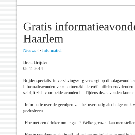
Gratis informatieavonde
Haarlem
Nieuws
->
Informatief
Bron:
Brijder
08-11-2014
Brijder specialist in verslavingszorg verzorgt op dinsdagavond
informatieavonden voor partners/kinderen/familieleden/vrienden
schrijft zich voor beide avonden in. Tijdens deze avonden komen
-Informatie over de gevolgen van het overmatig alcoholgebruik v
gezinsleven.
-Hoe met een drinker om te gaan? Welke grenzen kan men stelle
-Hoe te voorkomen dat jezelf, of andere gezinsleden te veel in 