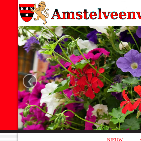
‹
NIEUW