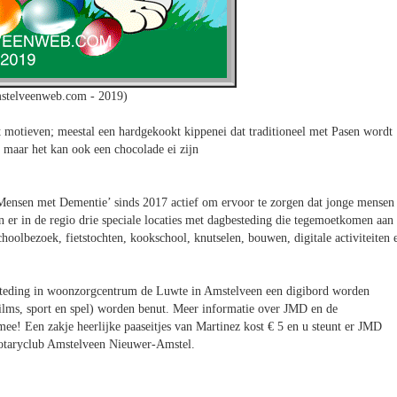
stelveenweb.com - 2019)
et motieven; meestal een hardgekookt kippenei dat traditioneel met Pasen wordt
maar het kan ook een chocolade ei zijn
 Mensen met Dementie’ sinds 2017 actief om ervoor te zorgen dat jonge mensen
 er in de regio drie speciale locaties met dagbesteding die tegemoetkomen aan
hoolbezoek, fietstochten, kookschool, knutselen, bouwen, digitale activiteiten 
esteding in woonzorgcentrum de Luwte in Amstelveen een digibord worden
films, sport en spel) worden benut. Meer informatie over JMD en de
ee! Een zakje heerlijke paaseitjes van Martinez kost € 5 en u steunt er JMD
otaryclub Amstelveen Nieuwer-Amstel.