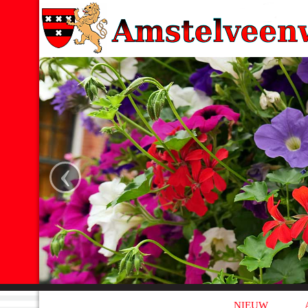
‹
NIEUW