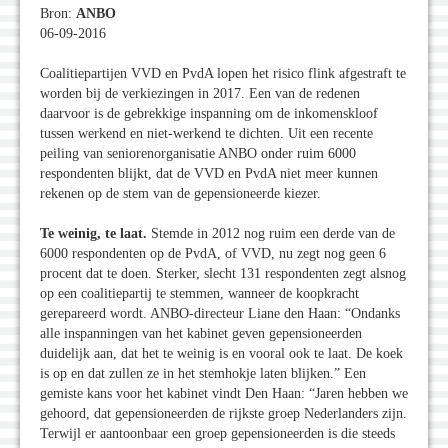
Bron:
ANBO
06-09-2016
Coalitiepartijen VVD en PvdA lopen het risico flink afgestraft te
worden bij de verkiezingen in 2017. Een van de redenen
daarvoor is de gebrekkige inspanning om de inkomenskloof
tussen werkend en niet-werkend te dichten. Uit een recente
peiling van seniorenorganisatie ANBO onder ruim 6000
respondenten blijkt, dat de VVD en PvdA niet meer kunnen
rekenen op de stem van de gepensioneerde kiezer.
Te weinig, te laat.
Stemde in 2012 nog ruim een derde van de
6000 respondenten op de PvdA, of VVD, nu zegt nog geen 6
procent dat te doen. Sterker, slecht 131 respondenten zegt alsnog
op een coalitiepartij te stemmen, wanneer de koopkracht
gerepareerd wordt. ANBO-directeur Liane den Haan: “Ondanks
alle inspanningen van het kabinet geven gepensioneerden
duidelijk aan, dat het te weinig is en vooral ook te laat. De koek
is op en dat zullen ze in het stemhokje laten blijken.” Een
gemiste kans voor het kabinet vindt Den Haan: “Jaren hebben we
gehoord, dat gepensioneerden de rijkste groep Nederlanders zijn.
Terwijl er aantoonbaar een groep gepensioneerden is die steeds