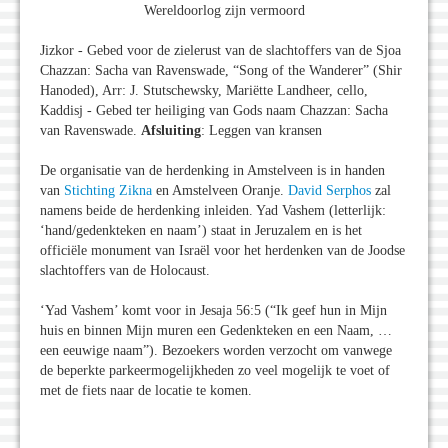
Wereldoorlog zijn vermoord
Jizkor - Gebed voor de zielerust van de slachtoffers van de Sjoa
Chazzan: Sacha van Ravenswade, “Song of the Wanderer” (Shir
Hanoded), Arr: J. Stutschewsky, Mariëtte Landheer, cello,
Kaddisj - Gebed ter heiliging van Gods naam Chazzan: Sacha
van Ravenswade.
Afsluiting
: Leggen van kransen
De organisatie van de herdenking in Amstelveen is in handen
van
Stichting Zikna
en Amstelveen Oranje.
David Serphos
zal
namens beide de herdenking inleiden. Yad Vashem (letterlijk:
‘hand/gedenkteken en naam’) staat in Jeruzalem en is het
officiële monument van Israël voor het herdenken van de Joodse
slachtoffers van de Holocaust.
‘Yad Vashem’ komt voor in Jesaja 56:5 (“Ik geef hun in Mijn
huis en binnen Mijn muren een Gedenkteken en een Naam, …
een eeuwige naam”). Bezoekers worden verzocht om vanwege
de beperkte parkeermogelijkheden zo veel mogelijk te voet of
met de fiets naar de locatie te komen.