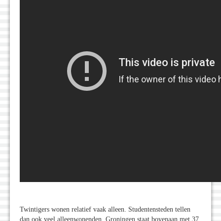
Twintigers wonen relatief vaak alleen. Studentensteden tellen
dan ook veel alleenwonenden. Groningen staat bovenaan met 37