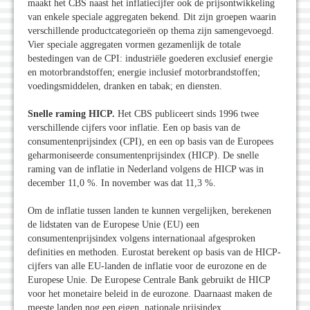
maakt het CBS naast het inflatiecijfer ook de prijsontwikkeling
van enkele speciale aggregaten bekend. Dit zijn groepen waarin
verschillende productcategorieën op thema zijn samengevoegd.
Vier speciale aggregaten vormen gezamenlijk de totale
bestedingen van de CPI: industriële goederen exclusief energie
en motorbrandstoffen; energie inclusief motorbrandstoffen;
voedingsmiddelen, dranken en tabak; en diensten.
Snelle raming HICP.
Het CBS publiceert sinds 1996 twee
verschillende cijfers voor inflatie. Een op basis van de
consumentenprijsindex (CPI), en een op basis van de Europees
geharmoniseerde consumentenprijsindex (HICP). De snelle
raming van de inflatie in Nederland volgens de HICP was in
december 11,0 %. In november was dat 11,3 %.
Om de inflatie tussen landen te kunnen vergelijken, berekenen
de lidstaten van de Europese Unie (EU) een
consumentenprijsindex volgens internationaal afgesproken
definities en methoden. Eurostat berekent op basis van de HICP-
cijfers van alle EU-landen de inflatie voor de eurozone en de
Europese Unie. De Europese Centrale Bank gebruikt de HICP
voor het monetaire beleid in de eurozone. Daarnaast maken de
meeste landen nog een eigen, nationale prijsindex.