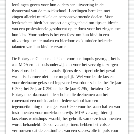
leerlingen geven voor hun ouders een uitvoering in de
theaterzaal van de muziekschool. Leerlingen bereiken met
zingen allerlei muzikale en persoonsvormende doelen. Voor
leerkrachten biedt het project de gelegenheid om tips en ideeën
van een professionele gastdocent op te doen voor het zingen met
hun klas. Voor ouders is het een feest om hun kind in een
uitvoering mee te maken en hierdoor vaak minder bekende
talanten van hun kind te ervaren.
De Rotary en Gemeente hebben voor een impuls gezorgd, het is
aan MDA en het basisonderwijs om voor het vervolg te zorgen.
Kosteloos deelnemen – zoals tijdens de startperiode het geval
was – is daarmee niet meer mogelijk. Wel worden de kosten
voor deelname gefaseerd ingevoerd waardoor scholen het 1e jaar
€ 200, het 2e jaar € 250 en het 3e jaar € 295,- betalen. De
Rotary doet daarnaast alle scholen die deelnemen aan het
convenant een uniek aanbod: iedere school kan een
tegemoetkoming ontvangen van € 500 voor het aanschaffen van
instrumenten voor muziekonderwijs. MDA verzorgt hierbij
kosteloos workshops, waarbij het gebruik van deze instrumenten
wordt behandeld. De convenantpartners hebben het volste
vertrouwen dat de continuïteit van een succesvolle impuls voor