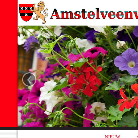
‹
NIEUW