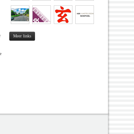
r
Meer links
e