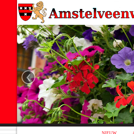
‹
NIEUW