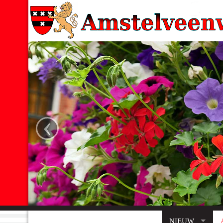
‹
NIEUW