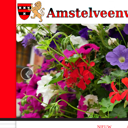
‹
NIEUW