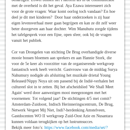
met de overheid is dit het geval. Aya Ezawa interesseert zich
voor de grote vragen: Waar komt oorlog toch vandaan? En hoe
deel je dit met kinderen? Door haar onderzoeken is zij haar
eigen levensverhaal meer gaan begrijpen en kan ze dit zelf weer
beter doorgeven aan haar dochter. Wim Manuhutu zorgde tijdens
het tafelgesprek voor een fijne, open sfeer, ook bij de vragen
vanuit het publiek.
Cor van Drongelen van stichting De Brug overhandigde diverse
mooie bossen bloemen aan sprekers en aan Hannie Stork, die
voor de 5e keer als voorzitter van de organiserende werkgroep
fantastisch werk heeft verricht. Gastvrouw van de middag Surya
Nahumury nodigde als afsluiting het muzikale drietal Young
Released/Nippy Noya uit om passend bij de Indië-verhalen het
cultureel slot in te zetten. Bij het afscheidslied 'We Shall Meet
Again' werd door aanwezigen mooi meegezongen met het
voornemen: Tot volgend jaar! De stichtingen 4/5 mei comit?
Amsterdam-Zuidoost, Indisch Herinneringscentrum, De Brug,
Netwerk Vergeet Mij Niet, Indi?-herdenking Amstelveen,
Gastdocenten WO II werkgroep Zuid-Oost Azie en Nusantara
kunnen voldaan terugkijken op het lustrumsucces.
Bekijk meer foto’s:
https://www.facebook.com/media/set/?