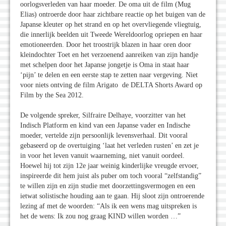
oorlogsverleden van haar moeder. De oma uit de film (Mug
Elias) ontroerde door haar zichtbare reactie op het buigen van de
Japanse kleuter op het strand en op het overvliegende vliegtuig,
die innerlijk beelden uit Tweede Wereldoorlog opriepen en haar
emotioneerden. Door het troostrijk blazen in haar oren door
kleindochter Toet en het verzoenend aanreiken van zijn handje
met schelpen door het Japanse jongetje is Oma in staat haar
‘pijn’ te delen en een eerste stap te zetten naar vergeving. Niet
voor niets ontving de film Arigato de DELTA Shorts Award op
Film by the Sea 2012.
De volgende spreker, Silfraire Delhaye, voorzitter van het
Indisch Platform en kind van een Japanse vader en Indische
moeder, vertelde zijn persoonlijk levensverhaal. Dit vooral
gebaseerd op de overtuiging ‘laat het verleden rusten’ en zet je
in voor het leven vanuit waarneming, niet vanuit oordeel.
Hoewel hij tot zijn 12e jaar weinig kinderlijke vreugde ervoer,
inspireerde dit hem juist als puber om toch vooral “zelfstandig”
te willen zijn en zijn studie met doorzettingsvermogen en een
ietwat solistische houding aan te gaan. Hij sloot zijn ontroerende
lezing af met de woorden: “Als ik een wens mag uitspreken is
het de wens: Ik zou nog graag KIND willen worden …”