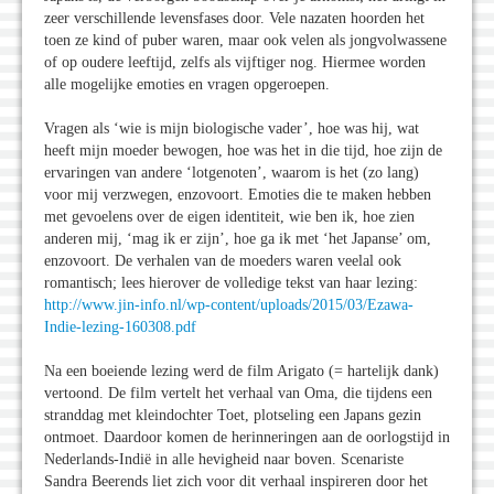
zeer verschillende levensfases door. Vele nazaten hoorden het
toen ze kind of puber waren, maar ook velen als jongvolwassene
of op oudere leeftijd, zelfs als vijftiger nog. Hiermee worden
alle mogelijke emoties en vragen opgeroepen.
Vragen als ‘wie is mijn biologische vader’, hoe was hij, wat
heeft mijn moeder bewogen, hoe was het in die tijd, hoe zijn de
ervaringen van andere ‘lotgenoten’, waarom is het (zo lang)
voor mij verzwegen, enzovoort. Emoties die te maken hebben
met gevoelens over de eigen identiteit, wie ben ik, hoe zien
anderen mij, ‘mag ik er zijn’, hoe ga ik met ‘het Japanse’ om,
enzovoort. De verhalen van de moeders waren veelal ook
romantisch; lees hierover de volledige tekst van haar lezing:
http://www.jin-info.nl/wp-content/uploads/2015/03/Ezawa-
Indie-lezing-160308.pdf
Na een boeiende lezing werd de film Arigato (= hartelijk dank)
vertoond. De film vertelt het verhaal van Oma, die tijdens een
stranddag met kleindochter Toet, plotseling een Japans gezin
ontmoet. Daardoor komen de herinneringen aan de oorlogstijd in
Nederlands-Indië in alle hevigheid naar boven. Scenariste
Sandra Beerends liet zich voor dit verhaal inspireren door het