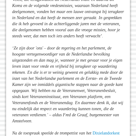
Korea en de volgende vredesmissies, waaraan Nederland heeft
deelgenomen, vonden het maar een lauwe ontvangst bij terugkeer
in Nederland en dat heeft de mensen zeer geraakt. In gesprekken
die ik heb gevoerd in de achterliggende jaren met de veteranen,
die deelgenomen hebben vooral aan die vroege missies, hoor je
steeds weer, dat men toch iets anders heeft verwacht’.
‘Ze zijn door 'ons' -
door de regering en het parlement, de
hoogste vertegenwoordiger van de Nederlandse bevolking
uitgezonden en dan mag je, wanneer je met gevaar voor je eigen
leven inzet voor vrede en vrijheid bij terugkeer op waardering
rekenen. En die is er te weinig geweest en gelukkig mede door de
inzet van het Nederlandse parlement en de Eerste- en de Tweede
Kamer zijn we inmiddels gigantische stappen naar de goede kant
opgegaan. Wij hebben nu de Veteranenwet, Veteranenbesluit,
sinds kort Veteraneninstituut, een Veteranen platform, een
Veteranenfonds en de Veteranendag. En daarmee denk ik, dat wij
nu eindelijk dat respect en waardering kunnen tonen, die de
veteranen verdienen.' – aldus Fred de Graaf, burgemeester van
Amstelveen.
Na de toespraak speelde de trompettist van het
Dixielandorkest