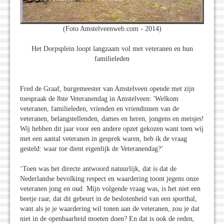
(Foto Amstelveenweb.com - 2014)
Het Dorpsplein loopt langzaam vol met veteranen en hun
familieleden
Fred de Graaf, burgemeester van Amstelveen opende met zijn
toespraak de 8ste Veteranendag in Amstelveen: 'Welkom
veteranen, familieleden, vrienden en vriendinnen van de
veteranen, belangstellenden, dames en heren, jongens en meisjes!
Wij hebben dit jaar voor een andere opzet gekozen want toen wij
met een aantal veteranen in gesprek waren, heb ik de vraag
gesteld: waar toe dient eigenlijk de Veteranendag?’
‘Toen was het directe antwoord natuurlijk, dat is dat de
Nederlandse bevolking respect en waardering toont jegens onze
veteranen jong en oud. Mijn volgende vraag was, is het niet een
beetje raar, dat dit gebeurt in de beslotenheid van een sporthal,
want als je je waardering wil tonen aan de veteranen, zou je dat
niet in de openbaarheid moeten doen? En dat is ook de reden,