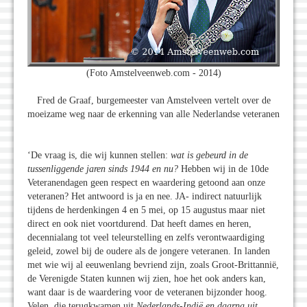
(Foto Amstelveenweb.com - 2014)
Fred de Graaf, burgemeester van Amstelveen vertelt over de
moeizame weg naar de erkenning van alle Nederlandse veteranen
‘De vraag is, die wij kunnen stellen:
wat is gebeurd in de
tussenliggende jaren sinds 1944 en nu?
Hebben wij in de 10de
Veteranendagen geen respect en waardering getoond aan onze
veteranen? Het antwoord is ja en nee. JA- indirect natuurlijk
tijdens de herdenkingen 4 en 5 mei, op 15 augustus maar niet
direct en ook niet voortdurend. Dat heeft dames en heren,
decennialang tot veel teleurstelling en zelfs verontwaardiging
geleid, zowel bij de oudere als de jongere veteranen. In landen
met wie wij al eeuwenlang bevriend zijn, zoals Groot-Brittannië,
de Verenigde Staten kunnen wij zien, hoe het ook anders kan,
want daar is de waardering voor de veteranen bijzonder hoog.
Velen, die terugkwamen uit
Nederlands
-
Indië
en daarna uit