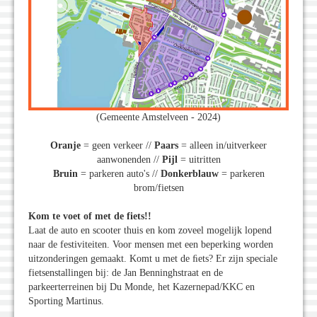
(Gemeente Amstelveen - 2024)
Oranje
= geen verkeer //
Paars
= alleen in/uitverkeer
aanwonenden //
Pijl
= uitritten
Bruin
= parkeren auto's //
Donkerblauw
= parkeren
brom/fietsen
Kom te voet of met de fiets!!
Laat de auto en scooter thuis en kom zoveel mogelĳk lopend
naar de festiviteiten. Voor mensen met een beperking worden
uitzonderingen gemaakt. Komt u met de ﬁets? Er zĳn speciale
fietsenstallingen bĳ: de Jan Benninghstraat en de
parkeerterreinen bij Du Monde, het Kazernepad/KKC en
Sporting Martinus.