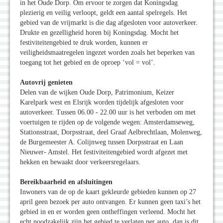
in het Oude Dorp. Om ervoor te zorgen dat Koningsdag
plezierig en veilig verloopt, geldt een aantal spelregels. Het
gebied van de vrĳmarkt is die dag afgesloten voor autoverkeer.
Drukte en gezelligheid horen bĳ Koningsdag. Mocht het
festiviteitengebied te druk worden, kunnen er
veiligheidsmaatregelen ingezet worden zoals het beperken van
toegang tot het gebied en de oproep ‘vol = vol’.
Autovrij genieten
Delen van de wĳken Oude Dorp, Patrimonium, Keizer
Karelpark west en Elsrĳk worden tĳdelĳk afgesloten voor
autoverkeer. Tussen 06.00 - 22.00 uur is het verboden om met
voertuigen te rijden op de volgende wegen: Amsterdamseweg,
Stationsstraat, Dorpsstraat, deel Graaf Aelbrechtlaan, Molenweg,
de Burgemeester A. Colĳnweg tussen Dorpsstraat en Laan
Nieuwer- Amstel. Het festiviteitengebied wordt afgezet met
hekken en bewaakt door verkeersregelaars.
Bereikbaarheid en afsluitingen
Inwoners van de op de kaart gekleurde gebieden kunnen op 27
april geen bezoek per auto ontvangen. Er kunnen geen taxi’s het
gebied in en er worden geen ontheffingen verleend. Mocht het
echt noodzakelĳk zĳn het gebied te verlaten per auto, dan is dit