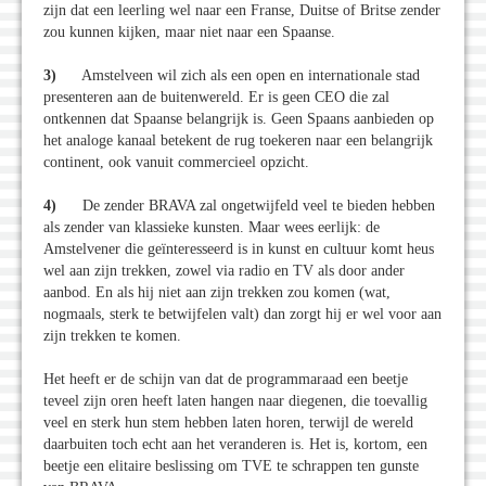
zijn dat een leerling wel naar een Franse, Duitse of Britse zender
zou kunnen kijken, maar niet naar een Spaanse.
3)
Amstelveen wil zich als een open en internationale stad
presenteren aan de buitenwereld. Er is geen CEO die zal
ontkennen dat Spaanse belangrijk is. Geen Spaans aanbieden op
het analoge kanaal betekent de rug toekeren naar een belangrijk
continent, ook vanuit commercieel opzicht.
4)
De zender BRAVA zal ongetwijfeld veel te bieden hebben
als zender van klassieke kunsten. Maar wees eerlijk: de
Amstelvener die geïnteresseerd is in kunst en cultuur komt heus
wel aan zijn trekken, zowel via radio en TV als door ander
aanbod. En als hij niet aan zijn trekken zou komen (wat,
nogmaals, sterk te betwijfelen valt) dan zorgt hij er wel voor aan
zijn trekken te komen.
Het heeft er de schijn van dat de programmaraad een beetje
teveel zijn oren heeft laten hangen naar diegenen, die toevallig
veel en sterk hun stem hebben laten horen, terwijl de wereld
daarbuiten toch echt aan het veranderen is. Het is, kortom, een
beetje een elitaire beslissing om TVE te schrappen ten gunste