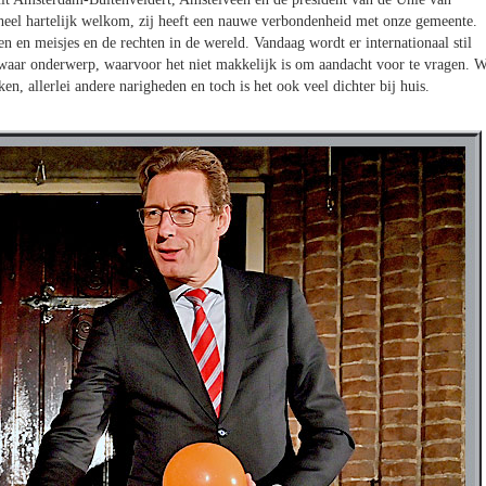
eel hartelijk welkom, zij heeft een nauwe verbondenheid met onze gemeente.
n en meisjes en de rechten in de wereld. Vandaag wordt er internationaal stil
zwaar onderwerp, waarvoor het niet makkelijk is om aandacht voor te vragen. 
n, allerlei andere narigheden en toch is het ook veel dichter bij huis.