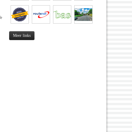
We
Meer links