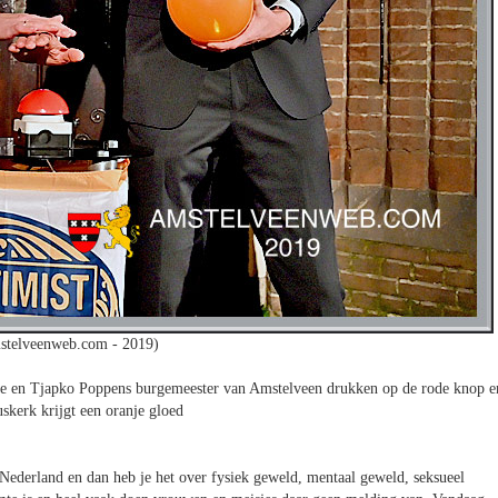
stelveenweb.com - 2019)
ie en Tjapko Poppens burgemeester van Amstelveen drukken op de rode knop e
skerk krijgt een oranje gloed
 Nederland en dan heb je het over fysiek geweld, mentaal geweld, seksueel