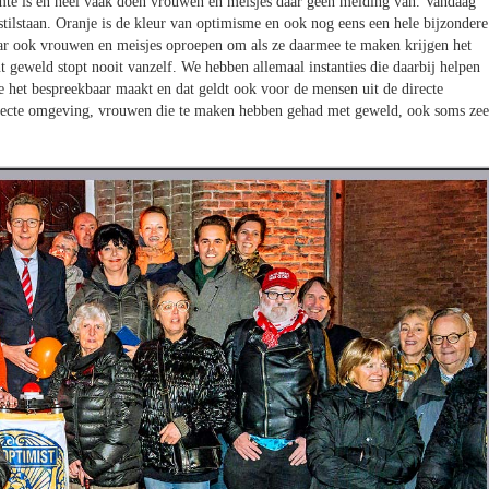
haamte is en heel vaak doen vrouwen en meisjes daar geen melding van. Vandaag
stilstaan. Oranje is de kleur van optimisme en ook nog eens een hele bijzondere
aar ook vrouwen en meisjes oproepen om als ze daarmee te maken krijgen het
 geweld stopt nooit vanzelf. We hebben allemaal instanties die daarbij helpen
 je het bespreekbaar maakt en dat geldt ook voor de mensen uit de directe
recte omgeving, vrouwen die te maken hebben gehad met geweld, ook soms zee