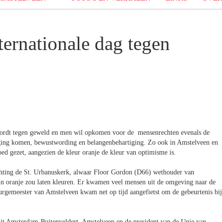
ternationale dag tegen
n wordt tegen geweld en men wil opkomen voor de mensenrechten evenals de
eging komen, bewustwording en belangenbehartiging. Zo ook in Amstelveen en
oed gezet, aangezien de kleur oranje de kleur van optimisme is.
hting de St. Urbanuskerk, alwaar Floor Gordon (D66) wethouder van
in oranje zou laten kleuren. Er kwamen veel mensen uit de omgeving naar de
urgemeester van Amstelveen kwam net op tijd aangefietst om de gebeurtenis bij
 uit Amsterdam-Buitenveldert, Amstelveen en de president van de Unie van