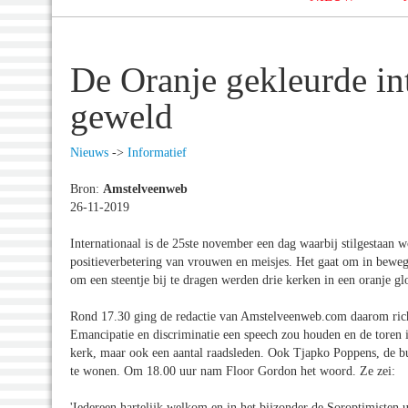
De Oranje gekleurde in
geweld
Nieuws
->
Informatief
Bron:
Amstelveenweb
26-11-2019
Internationaal is de 25ste november een dag waarbij stilgestaa
positieverbetering van vrouwen en meisjes. Het gaat om in bew
om een steentje bij te dragen werden drie kerken in een oranje gl
Rond 17.30 ging de redactie van Amstelveenweb.com daarom ric
Emancipatie en discriminatie een speech zou houden en de toren 
kerk, maar ook een aantal raadsleden. Ook Tjapko Poppens, de b
te wonen. Om 18.00 uur nam Floor Gordon het woord. Ze zei:
'Iedereen hartelijk welkom en in het bijzonder de Soroptimisten