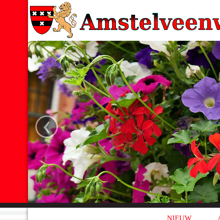
‹
NIEUW