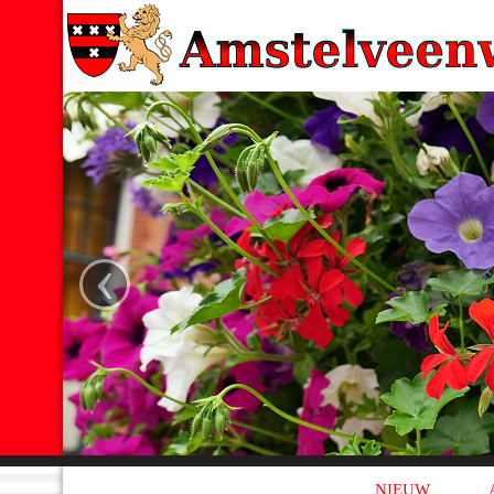
‹
NIEUW