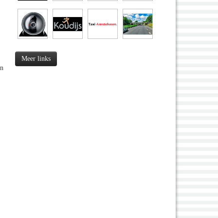
Meer links
en