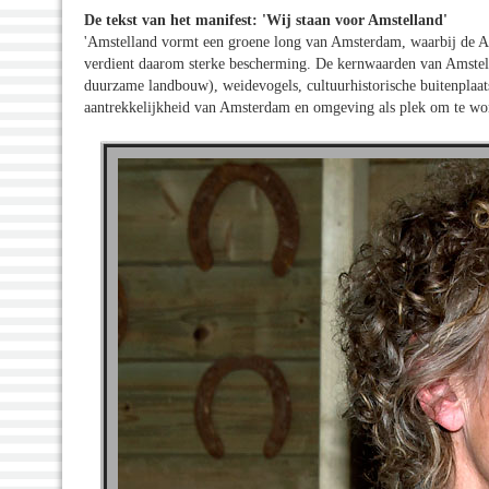
De tekst van het manifest:
'Wij staan voor Amstelland
'
'Amstelland vormt een groene long van Amsterdam, waarbij de Ams
verdient daarom sterke bescherming. De kernwaarden van Amstel
duurzame landbouw), weidevogels, cultuurhistorische buitenplaa
aantrekkelijkheid van Amsterdam en omgeving als plek om te won