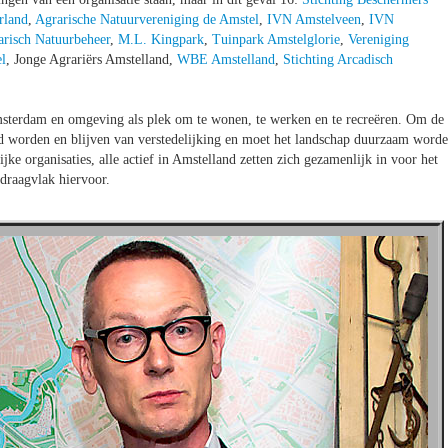
rland
,
Agrarische Natuurvereniging de Amstel
,
IVN Amstelveen
,
IVN
risch Natuurbeheer
,
M.L. Kingpark
,
Tuinpark Amstelglorie
,
Vereniging
l
, Jonge Agrariërs Amstelland,
WBE Amstelland
,
Stichting Arcadisch
msterdam en omgeving als plek om te wonen, te werken en te recreëren. Om de
d worden en blijven van verstedelijking en moet het landschap duurzaam word
ke organisaties, alle actief in Amstelland zetten zich gezamenlijk in voor het
draagvlak hiervoor.