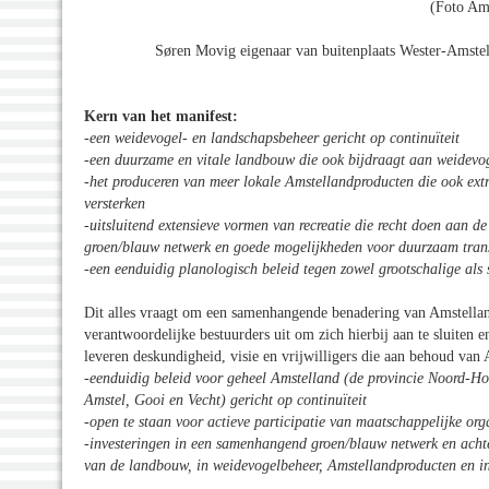
(Foto Am
Søren Movig eigenaar van buitenplaats Wester-Amstel 
Kern van het manifest:
-een weidevogel- en landschapsbeheer gericht op continuïteit
-een duurzame en vitale landbouw die ook bijdraagt aan weidevog
-het produceren van meer lokale Amstellandproducten die ook ext
versterken
-uitsluitend extensieve vormen van recreatie die recht doen aan 
groen/blauw netwerk en goede mogelijkheden voor duurzaam tran
-een eenduidig planologisch beleid tegen zowel grootschalige als 
Dit alles vraagt om een samenhangende benadering van Amstelland
verantwoordelijke bestuurders uit om zich hierbij aan te sluiten 
leveren deskundigheid, visie en vrijwilligers die aan behoud van
-eenduidig beleid voor geheel Amstelland (de provincie Noord-
Amstel, Gooi en Vecht) gericht op continuïteit
-open te staan voor actieve participatie van maatschappelijke org
-investeringen in een samenhangend groen/blauw netwerk en achte
van de landbouw, in weidevogelbeheer, Amstellandproducten en i