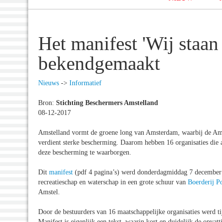
Het manifest 'Wij staan
bekendgemaakt
Nieuws
->
Informatief
Bron:
Stichting Beschermers Amstelland
08-12-2017
Amstelland vormt de groene long van Amsterdam, waarbij de Amste
verdient sterke bescherming. Daarom hebben 16 organisaties die 
deze bescherming te waarborgen.
Dit
manifest
(pdf 4 pagina’s) werd donderdagmiddag 7 december 
recreatieschap en waterschap in een grote schuur van
Boerderij P
Amstel.
Door de bestuurders van 16 maatschappelijke organisaties werd ti
Manifest is eigenlijk een tekst, waarin kort en duidelijk de opvat