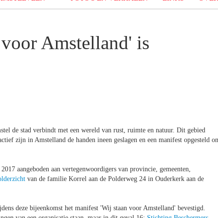
 voor Amstelland' is
l de stad verbindt met een wereld van rust, ruimte en natuur. Dit gebied
actief zijn in Amstelland de handen ineen geslagen en een manifest opgesteld o
2017 aangeboden aan vertegenwoordigers van provincie, gemeenten,
olderzicht
van de familie Korrel aan de Polderweg 24 in Ouderkerk aan de
jdens deze bijeenkomst het manifest 'Wij staan voor Amstelland' bevestigd.
tingen van een organisatie staan, maar in dit geval 16:
Stichting Beschermers