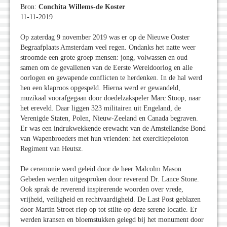
Bron:
Conchita Willems-de Koster
11-11-2019
Op zaterdag 9 november 2019 was er op de Nieuwe Ooster
Begraafplaats Amsterdam veel regen. Ondanks het natte weer
stroomde een grote groep mensen: jong, volwassen en oud
samen om de gevallenen van de Eerste Wereldoorlog en alle
oorlogen en gewapende conflicten te herdenken. In de hal werd
hen een klaproos opgespeld. Hierna werd er gewandeld,
muzikaal voorafgegaan door doedelzakspeler Marc Stoop, naar
het ereveld. Daar liggen 323 militairen uit Engeland, de
Verenigde Staten, Polen, Nieuw-Zeeland en Canada begraven.
Er was een indrukwekkende erewacht van de Amstellandse Bond
van Wapenbroeders met hun vrienden: het exercitiepeloton
Regiment van Heutsz.
De ceremonie werd geleid door de heer Malcolm Mason.
Gebeden werden uitgesproken door reverend Dr. Lance Stone.
Ook sprak de reverend inspirerende woorden over vrede,
vrijheid, veiligheid en rechtvaardigheid. De Last Post geblazen
door Martin Stroet riep op tot stilte op deze serene locatie. Er
werden kransen en bloemstukken gelegd bij het monument door