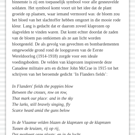
binnenste is zij een toepasselijk symbool voor alle gesneuvelde
soldaten. Het symbool komt voort uit het idee dat de plant
groeide op plaatsen, waar iemand vermoord was: de bloem zou
het bloed van het slachtoffer hebben omgezet in die mooie rode
kleur. Lang is gedacht dat er daarom zoveel klaprozen op
slagvelden te vinden waren. Dat komt echter doordat de zaden
van de bloem pas ontkiemen als ze aan licht worden
blootgesteld. De als gevolg van gevechten en bombardementen
omgewoelde grond rond de loopgraven van de Eerste
Wereldoorlog (1914-1918) zorgde voor een ideale
voedingsbodem. De velden van klaprozen inspireerde deze
Canadese militaire arts en dichter John McCrae in 1915 tot het
schrijven van het beroemde gedicht ‘In Flanders fields’:
In Flanders' fields the poppies blow
Between the crosses, row on row,
That mark our place: and in the sky
The larks, still bravely singing, fly
Scarce heard amid the guns below
In de Vlaamse velden blazen de klaprozen op de klaprozen
Tussen de kruizen, rij op rij,
Dat markeert onze plaats: en in de lucht