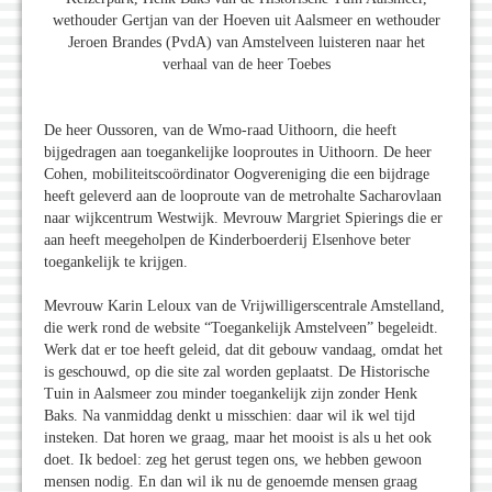
wethouder Gertjan van der Hoeven uit Aalsmeer en wethouder
Jeroen Brandes (PvdA) van Amstelveen luisteren naar het
verhaal van de heer Toebes
De heer Oussoren, van de Wmo-raad Uithoorn, die heeft
bijgedragen aan toegankelijke looproutes in Uithoorn. De heer
Cohen, mobiliteitscoördinator Oogvereniging die een bijdrage
heeft geleverd aan de looproute van de metrohalte Sacharovlaan
naar wijkcentrum Westwijk. Mevrouw Margriet Spierings die er
aan heeft meegeholpen de Kinderboerderij Elsenhove beter
toegankelijk te krijgen.
Mevrouw Karin Leloux van de Vrijwilligerscentrale Amstelland,
die werk rond de website “Toegankelijk Amstelveen” begeleidt.
Werk dat er toe heeft geleid, dat dit gebouw vandaag, omdat het
is geschouwd, op die site zal worden geplaatst. De Historische
Tuin in Aalsmeer zou minder toegankelijk zijn zonder Henk
Baks. Na vanmiddag denkt u misschien: daar wil ik wel tijd
insteken. Dat horen we graag, maar het mooist is als u het ook
doet. Ik bedoel: zeg het gerust tegen ons, we hebben gewoon
mensen nodig. En dan wil ik nu de genoemde mensen graag