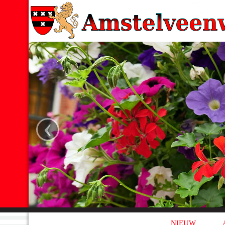
‹
NIEUW