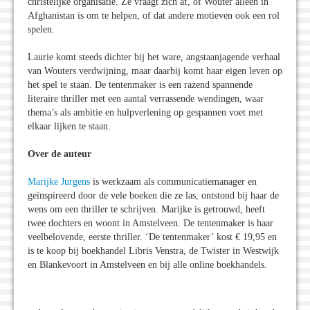
christelijke organisatie. Ze vraagt zich af, of Wouter alleen in
Afghanistan is om te helpen, of dat andere motieven ook een rol
spelen.
Laurie komt steeds dichter bij het ware, angstaanjagende verhaal
van Wouters verdwijning, maar daarbij komt haar eigen leven op
het spel te staan. De tentenmaker is een razend spannende
literaire thriller met een aantal verrassende wendingen, waar
thema’s als ambitie en hulpverlening op gespannen voet met
elkaar lijken te staan.
Over de auteur
Marijke Jurgens
is werkzaam als communicatiemanager en
geïnspireerd door de vele boeken die ze las, ontstond bij haar de
wens om een thriller te schrijven. Marijke is getrouwd, heeft
twee dochters en woont in Amstelveen. De tentenmaker is haar
veelbelovende, eerste thriller. ‘De tentenmaker’ kost € 19,95 en
is te koop bij boekhandel Libris Venstra, de Twister in Westwijk
en Blankevoort in Amstelveen en bij alle online boekhandels.