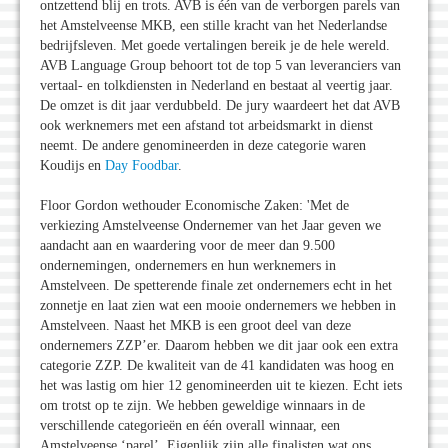
ontzettend blij en trots. AVB is één van de verborgen parels van
het Amstelveense MKB, een stille kracht van het Nederlandse
bedrijfsleven. Met goede vertalingen bereik je de hele wereld.
AVB Language Group behoort tot de top 5 van leveranciers van
vertaal- en tolkdiensten in Nederland en bestaat al veertig jaar.
De omzet is dit jaar verdubbeld. De jury waardeert het dat AVB
ook werknemers met een afstand tot arbeidsmarkt in dienst
neemt. De andere genomineerden in deze categorie waren
Koudijs en
Day Foodbar
.
Floor Gordon wethouder Economische Zaken: 'Met de
verkiezing Amstelveense Ondernemer van het Jaar geven we
aandacht aan en waardering voor de meer dan 9.500
ondernemingen, ondernemers en hun werknemers in
Amstelveen. De spetterende finale zet ondernemers echt in het
zonnetje en laat zien wat een mooie ondernemers we hebben in
Amstelveen. Naast het MKB is een groot deel van deze
ondernemers ZZP’er. Daarom hebben we dit jaar ook een extra
categorie ZZP. De kwaliteit van de 41 kandidaten was hoog en
het was lastig om hier 12 genomineerden uit te kiezen. Echt iets
om trotst op te zijn. We hebben geweldige winnaars in de
verschillende categorieën en één overall winnaar, een
Amstelveense ‘parel’. Eigenlijk zijn alle finalisten wat ons