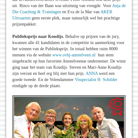
uit. Rinco van der Baan was uitzinnig van vreugde. Voor
Anja de
Die Coaching & Trainingen
en Eva de la Mar van
AKER
Uitvaarten
geen eerste plek, maar natuurlijk wel het prachtige
prijzenpakket.
Publieksprijs naar Koudijs.
Behalve op prijzen van de jury,
kwamen alle 41 kandidaten in de competitie in aanmerking voor
het winnen van de Publieksprijs. In totaal hebben ruim 8000
mensen via de website
www.ovhj-amstelveen.nl
hun stem
uitgebracht op hun favoriete Amstelveense ondernemer. De winst
ging naar het team van Koudijs. Steven en Mari-Anne Koudijs
zijn verrast en heel erg blij met hun prijs.
ANNA
werd een
goede tweede. En de Volendammer
Visspecialist H. Schilder
eindigde op de derde plaats.