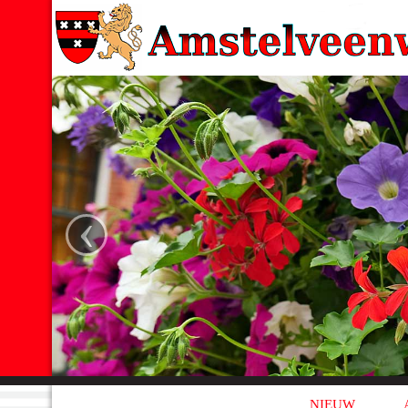
‹
NIEUW