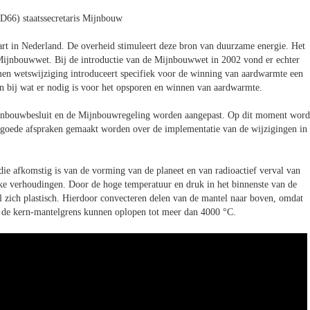
(D66) staatssecretaris Mijnbouw
tart in Nederland. De overheid stimuleert deze bron van duurzame energie. Het
 Mijnbouwwet. Bij de introductie van de Mijnbouwwet in 2002 vond er echter
en wetswijziging introduceert specifiek voor de winning van aardwarmte een
aan bij wat er nodig is voor het opsporen en winnen van aardwarmte.
ijnbouwbesluit en de Mijnbouwregeling worden aangepast. Op dit moment word
or goede afspraken gemaakt worden over de implementatie van de wijzigingen in
 die afkomstig is van de vorming van de planeet en van radioactief verval van
ke verhoudingen. Door de hoge temperatuur en druk in het binnenste van de
el zich plastisch. Hierdoor convecteren delen van de mantel naar boven, omdat
p de kern-mantelgrens kunnen oplopen tot meer dan 4000 °C.