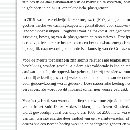
zijn om in de energiebehoeften van de mensheid te voorzien, hoe
in gebieden in de buurt van tektonische plaatgrenzen.
In 2019 was er wereldwijd 13.900 megawatt (MW) aan geothermisc
geothermische verwarmingscapaciteit geïnstalleerd voor stadsverw
landbouwtoepassingen. Prognoses voor de toekomst van geothermi
subsidies, beweging van de plaatgrenzen en rentetarieven. Pro
bereid zijn iets meer te betalen voor een hernieuwbare energiebr
bijvoeglijk naamwoord geothermie is afkomstig van de Griekse wo
Voor de meeste toepassingen zijn slechts relatief lage temperatu
beschikking worden gesteld. Als deze niet voldoende is kan de 
aardwarmte nabij de oppervlakte gebeurt; hier zijn zonder warmt
natuurlijke koeling, waarbij water op de temperatuur van de ond
voor gebouwkoeling wordt gebruikt. Deze natuurlijke koeling heef
vervangen. Ze wordt op dit moment echter nog weinig gebruikt.
Voor het gebruik van warmte uit diepe aardwarmte zijn de midde
vooral in het Zuid-Duitse Molassebekken, in de Boven-Rijnslen
wordt gewoonlijk vanaf een diepte van 1000 tot 2500 meter via ee
van zijn warmte energie door middel van een warmtewisselaar af
daarna via een tweede boring weer in de ondergrond geperst en we