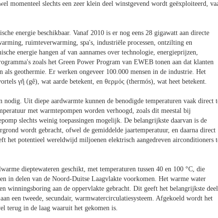
wel momenteel slechts een zeer klein deel winstgevend wordt geëxploiteerd, va
he energie beschikbaar. Vanaf 2010 is er nog eens 28 gigawatt aan directe
arming, ruimteverwarming, spa's, industriële processen, ontzilting en
sche energie hangen af van aannames over technologie, energieprijzen,
efprogramma's zoals het Green Power Program van EWEB tonen aan dat klanten
on als geothermie. Er werken ongeveer 100.000 mensen in de industrie. Het
rtels γῆ (gê), wat aarde betekent, en θερμός (thermós), wat heet betekent.
ren nodig. Uit diepe aardwarmte kunnen de benodigde temperaturen vaak direct t
temperatuur met warmtepompen worden verhoogd, zoals dit meestal bij
epomp slechts weinig toepassingen mogelijk. De belangrijkste daarvan is de
ergrond wordt gebracht, ofwel de gemiddelde jaartemperatuur, en daarna direct
t het potentieel wereldwijd miljoenen elektrisch aangedreven airconditioners t
lwarme dieptewateren geschikt, met temperaturen tussen 40 en 100 °C, die
k en in delen van de Noord-Duitse Laagvlakte voorkomen. Het warme water
n winningsboring aan de oppervlakte gebracht. Dit geeft het belangrijkste deel
 aan een tweede, secundair, warmwatercirculatiesysteem. Afgekoeld wordt het
l terug in de laag waaruit het gekomen is.