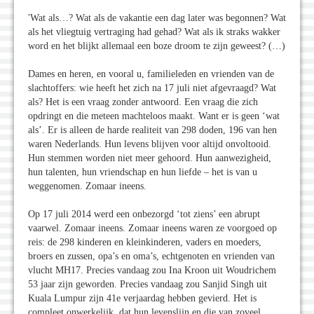
'Wat als…? Wat als de vakantie een dag later was begonnen? Wat
als het vliegtuig vertraging had gehad? Wat als ik straks wakker
word en het blijkt allemaal een boze droom te zijn geweest? (…)
Dames en heren, en vooral u, familieleden en vrienden van de
slachtoffers: wie heeft het zich na 17 juli niet afgevraagd? Wat
als? Het is een vraag zonder antwoord. Een vraag die zich
opdringt en die meteen machteloos maakt. Want er is geen ‘wat
als’. Er is alleen de harde realiteit van 298 doden, 196 van hen
waren Nederlands. Hun levens blijven voor altijd onvoltooid.
Hun stemmen worden niet meer gehoord. Hun aanwezigheid,
hun talenten, hun vriendschap en hun liefde – het is van u
weggenomen. Zomaar ineens.
Op 17 juli 2014 werd een onbezorgd ‘tot ziens’ een abrupt
vaarwel. Zomaar ineens. Zomaar ineens waren ze voorgoed op
reis: de 298 kinderen en kleinkinderen, vaders en moeders,
broers en zussen, opa’s en oma’s, echtgenoten en vrienden van
vlucht MH17. Precies vandaag zou Ina Kroon uit Woudrichem
53 jaar zijn geworden. Precies vandaag zou Sanjid Singh uit
Kuala Lumpur zijn 41e verjaardag hebben gevierd. Het is
compleet onwerkelijk, dat hun levenslijn en die van zoveel