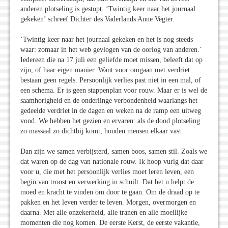
anderen plotseling is gestopt. ‘Twintig keer naar het journaal
gekeken’ schreef Dichter des Vaderlands Anne Vegter.
‘Twintig keer naar het journaal gekeken en het is nog steeds
waar: zomaar in het web gevlogen van de oorlog van anderen.’
Iedereen die na 17 juli een geliefde moet missen, beleeft dat op
zijn, of haar eigen manier. Want voor omgaan met verdriet
bestaan geen regels. Persoonlijk verlies past niet in een mal, of
een schema. Er is geen stappenplan voor rouw. Maar er is wel de
saamhorigheid en de onderlinge verbondenheid waarlangs het
gedeelde verdriet in de dagen en weken na de ramp een uitweg
vond. We hebben het gezien en ervaren: als de dood plotseling
zo massaal zo dichtbij komt, houden mensen elkaar vast.
Dan zijn we samen verbijsterd, samen boos, samen stil. Zoals we
dat waren op de dag van nationale rouw. Ik hoop vurig dat daar
voor u, die met het persoonlijk verlies moet leren leven, een
begin van troost en verwerking in schuilt. Dat het u helpt de
moed en kracht te vinden om door te gaan. Om de draad op te
pakken en het leven verder te leven. Morgen, overmorgen en
daarna. Met alle onzekerheid, alle tranen en alle moeilijke
momenten die nog komen. De eerste Kerst, de eerste vakantie,