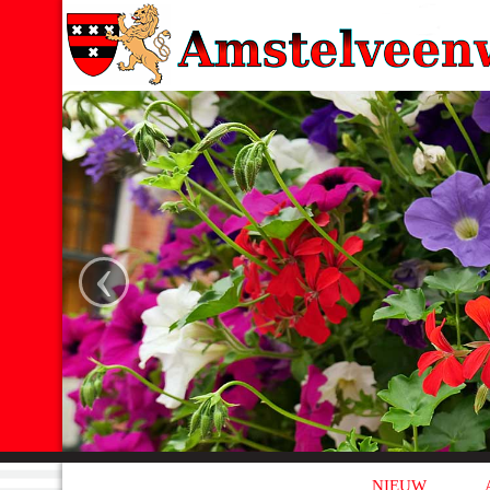
‹
NIEUW