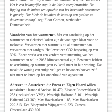
Het is een belangrijke stap in de lokale energietransitie. De
ligging van de huizen ten opzichte van het bestaande warmtenet
is gunstig. Dat biedt de huurders de kans op een gasloze en
duurzame woning'
-zegt Floor Gordon, wethouder
Duurzaamheid
Voordelen van het warmtenet.
Met een aansluiting op het
warmtenet en elektrisch koken zijn de woningen klaar voor de
toekomst. Verwarmen met warmte is nu al duurzamer dan
verwarmen met aardgas. Het levert een CO2-besparing op van
39%. Eneco werkt aan een verdere verduurzaming van het
warmtenet en wil in 2035 klimaatneutraal zijn. Bewoners hebben
na aansluiting op warmte geen cv-ketel meer in hun woning. Dat
maakt de woning een stukje veiliger en bewoners hoeven zelf
niet meer te letten op het onderhoud van apparatuur.
Adressen in Amstelveen die Eneco en Eigen Haard willen
aansluiten:
Jeanne d'Arclaan 10-470, Eleanor Rooseveltlaan 31-
253 (inclusief een VVE), Westelijk Halfrond 5-101, Westelijk
Halfrond 243-369, Max Havelaarlaan 1-85, Max Havelaarlaan
229-313, Den Bloeyenden Wijngaerdt 9-223, Camera
Obscuralaan 430-606.