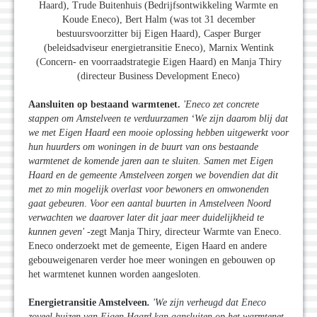
Haard), Trude Buitenhuis (Bedrijfsontwikkeling Warmte en
Koude Eneco), Bert Halm (was tot 31 december
bestuursvoorzitter bij Eigen Haard), Casper Burger
(beleidsadviseur energietransitie Eneco), Marnix Wentink
(Concern- en voorraadstrategie Eigen Haard) en Manja Thiry
(directeur Business Development Eneco)
Aansluiten op bestaand warmtenet.
'Eneco zet concrete
stappen om Amstelveen te verduurzamen ‘We zijn daarom blij dat
we met Eigen Haard een mooie oplossing hebben uitgewerkt voor
hun huurders om woningen in de buurt van ons bestaande
warmtenet de komende jaren aan te sluiten. Samen met Eigen
Haard en de gemeente Amstelveen zorgen we bovendien dat dit
met zo min mogelijk overlast voor bewoners en omwonenden
gaat gebeuren
.
Voor een aantal buurten in Amstelveen Noord
verwachten we daarover later dit jaar meer duidelijkheid te
kunnen geven'
-zegt Manja Thiry, directeur Warmte van Eneco.
Eneco onderzoekt met de gemeente, Eigen Haard en andere
gebouweigenaren verder hoe meer woningen en gebouwen op
het warmtenet kunnen worden aangesloten.
Energietransitie Amstelveen
.
'We zijn verheugd dat Eneco
zoveel huizen van Eigen Haard kan aansluiten op het warmtenet.