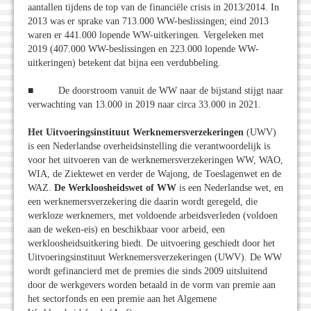
aantallen tijdens de top van de financiële crisis in 2013/2014. In
2013 was er sprake van 713.000 WW-beslissingen; eind 2013
waren er 441.000 lopende WW-uitkeringen. Vergeleken met
2019 (407.000 WW-beslissingen en 223.000 lopende WW-
uitkeringen) betekent dat bijna een verdubbeling.
■ De doorstroom vanuit de WW naar de bijstand stijgt naar
verwachting van 13.000 in 2019 naar circa 33.000 in 2021.
Het Uitvoeringsinstituut Werknemersverzekeringen
(UWV)
is een Nederlandse overheidsinstelling die verantwoordelijk is
voor het uitvoeren van de werknemersverzekeringen WW, WAO,
WIA, de Ziektewet en verder de Wajong, de Toeslagenwet en de
WAZ.
De Werkloosheidswet of WW
is een Nederlandse wet, en
een werknemersverzekering die daarin wordt geregeld, die
werkloze werknemers, met voldoende arbeidsverleden (voldoen
aan de weken-eis) en beschikbaar voor arbeid, een
werkloosheidsuitkering biedt. De uitvoering geschiedt door het
Uitvoeringsinstituut Werknemersverzekeringen (UWV). De WW
wordt gefinancierd met de premies die sinds 2009 uitsluitend
door de werkgevers worden betaald in de vorm van premie aan
het sectorfonds en een premie aan het Algemene