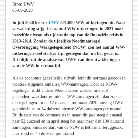
Bron:
UWV
05-09-2020
In juli 2020 keerde
UWV
301.000 WW-uitkeringen uit. Naar
verwachting stijgt het aantal WW-uitkeringen in 2021 naar
hetzelfde niveau als tijdens de top van de financiële crisis in
2013-2014. Zonder de tijdelijke Noodmaatregel
Overbrugging Werkgelegenheid (NOW) zou het aantal WW-
uitkeringen veel sterker zijn gestegen dan nu het geval is.
Dit blijkt uit de analyse van UWV van de ontwikkelingen
van de WW in coronatijd.
Als de economie gedeeltelijk stilvalt, leidt dit normaal gesproken
tot sterk stijgende aantallen WW-aanvragen. Door de NOW-
regelingen is dit anders. Meer mensen worden in dienst
gehouden, waardoor er minder WW-aanvragen zijn dan zonder
die regelingen. In de 12 maanden tot maart 2020 ontving UWV
gemiddeld ruim 34 duizend nieuwe WW-aanvragen per maand.
Bij de start van de coronacrisis in maart dit jaar steeg dit aantal
naar 52 duizend en in april steeg het naar meer dan 100 duizend
aanvragen. Sinds de start van de NOW is het aantal teruggezakt
naar rond de 43 duizend per maand.