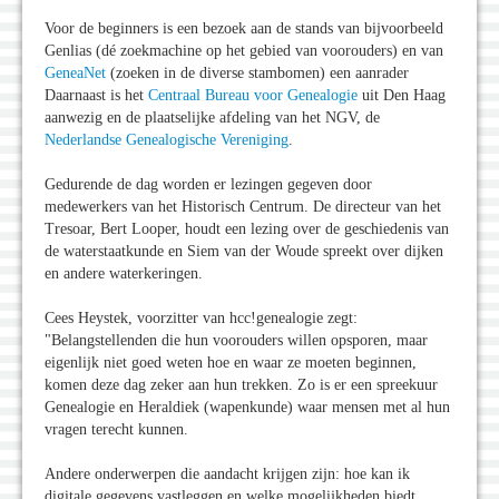
Voor de beginners is een bezoek aan de stands van bijvoorbeeld
Genlias (dé zoekmachine op het gebied van voorouders) en van
GeneaNet
(zoeken in de diverse stambomen) een aanrader
Daarnaast is het
Centraal Bureau voor Genealogie
uit Den Haag
aanwezig en de plaatselijke afdeling van het NGV, de
Nederlandse Genealogische Vereniging
.
Gedurende de dag worden er lezingen gegeven door
medewerkers van het Historisch Centrum. De directeur van het
Tresoar, Bert Looper, houdt een lezing over de geschiedenis van
de waterstaatkunde en Siem van der Woude spreekt over dijken
en andere waterkeringen.
Cees Heystek, voorzitter van hcc!genealogie zegt:
"Belangstellenden die hun voorouders willen opsporen, maar
eigenlijk niet goed weten hoe en waar ze moeten beginnen,
komen deze dag zeker aan hun trekken. Zo is er een spreekuur
Genealogie en Heraldiek (wapenkunde) waar mensen met al hun
vragen terecht kunnen.
Andere onderwerpen die aandacht krijgen zijn: hoe kan ik
digitale gegevens vastleggen en welke mogelijkheden biedt