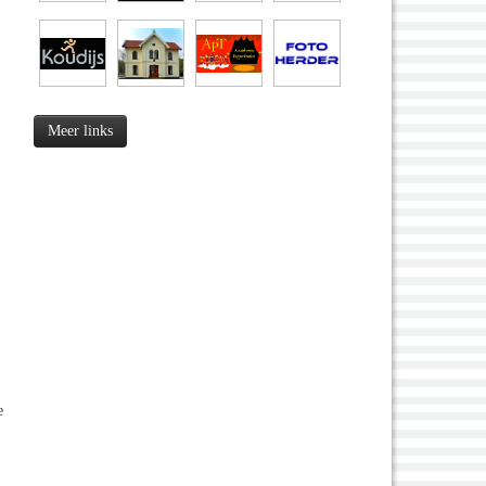
Meer links
e