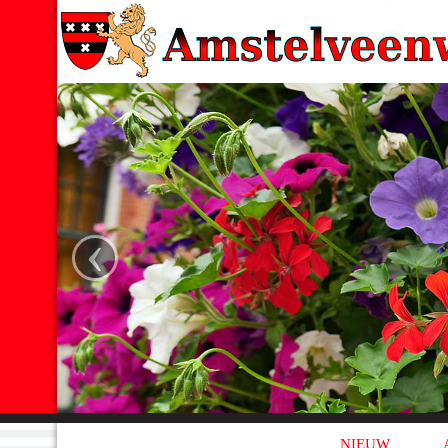
‹
NIEUW