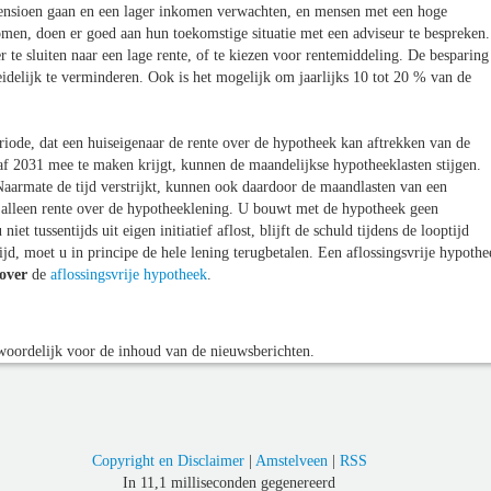
ensioen gaan en een lager inkomen verwachten, en mensen met een hoge
en, doen er goed aan hun toekomstige situatie met een adviseur te bespreken.
te sluiten naar een lage rente, of te kiezen voor rentemiddeling. De besparing
idelijk te verminderen. Ook is het mogelijk om jaarlijks 10 tot 20 % van de
riode, dat een huiseigenaar de rente over de hypotheek kan aftrekken van de
naf 2031 mee te maken krijgt, kunnen de maandelijkse hypotheeklasten stijgen.
Naarmate de tijd verstrijkt, kunnen ook daardoor de maandlasten van een
 alleen rente over de hypotheeklening. U bouwt met de hypotheek geen
 tussentijds uit eigen initiatief aflost, blijft de schuld tijdens de looptijd
ijd, moet u in principe de hele lening terugbetalen. Een aflossingsvrije hypothe
over
de
aflossingsvrije hypotheek
.
oordelijk voor de inhoud van de nieuwsberichten.
Copyright en Disclaimer
|
Amstelveen
|
RSS
In 11,1 milliseconden gegenereerd