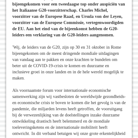
bijeengekomen voor een tweedaagse top onder auspiciën van
het Italiaanse G20-voorzitterschap. Charles Michel,
voorzitter van de Europese Raad, en Ursula von der Leyen,
voorzitter van de Europese Commissie, vertegenwoordigden
de EU. Aan het eind van de bijeenkomst hebben de G20-
leiders een verklaring van de G20-leiders aangenomen.
'Wij, de leiders van de G20, zijn op 30 en 31 oktober in Rome
bijeengekomen om de meest dringende mondiale uitdagingen
van vandaag aan te pakken en onze krachten te bundelen om
beter uit de COVID-19-crisis te komen en duurzame en
inclusieve groei in onze landen en in de hele wereld mogelijk te
maken.
Als voornaamste forum voor internationale economische
samenwerking zijn wij vastbesloten de wereldwijde gezondheids-
en economische crisis te boven te komen die het gevolg is van de
pandemie, die miljarden levens heeft getroffen, de vooruitgang
bij de verwezenlijking van de doelstellingen inzake duurzame
ontwikkeling drastisch heeft belemmerd en de mondiale
toeleveringsketens en de internationale mobiliteit heeft
ontwricht. In dit verband betuigen wij onze grote erkentelijkheid