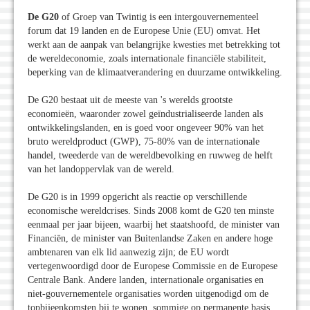
De G20
of Groep van Twintig is een intergouvernementeel
forum dat 19 landen en de Europese Unie (EU) omvat. Het
werkt aan de aanpak van belangrijke kwesties met betrekking tot
de wereldeconomie, zoals internationale financiële stabiliteit,
beperking van de klimaatverandering en duurzame ontwikkeling.
De G20 bestaat uit de meeste van 's werelds grootste
economieën, waaronder zowel geïndustrialiseerde landen als
ontwikkelingslanden, en is goed voor ongeveer 90% van het
bruto wereldproduct (GWP), 75-80% van de internationale
handel, tweederde van de wereldbevolking en ruwweg de helft
van het landoppervlak van de wereld.
De G20 is in 1999 opgericht als reactie op verschillende
economische wereldcrises. Sinds 2008 komt de G20 ten minste
eenmaal per jaar bijeen, waarbij het staatshoofd, de minister van
Financiën, de minister van Buitenlandse Zaken en andere hoge
ambtenaren van elk lid aanwezig zijn; de EU wordt
vertegenwoordigd door de Europese Commissie en de Europese
Centrale Bank. Andere landen, internationale organisaties en
niet-gouvernementele organisaties worden uitgenodigd om de
topbijeenkomsten bij te wonen, sommige op permanente basis.