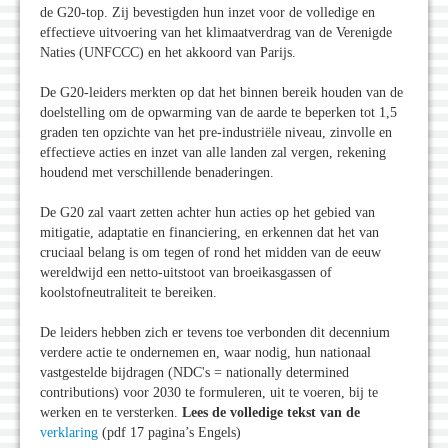
de G20-top. Zij bevestigden hun inzet voor de volledige en
effectieve uitvoering van het klimaatverdrag van de Verenigde
Naties (UNFCCC) en het akkoord van Parijs.
De G20-leiders merkten op dat het binnen bereik houden van de
doelstelling om de opwarming van de aarde te beperken tot 1,5
graden ten opzichte van het pre-industriële niveau, zinvolle en
effectieve acties en inzet van alle landen zal vergen, rekening
houdend met verschillende benaderingen.
De G20 zal vaart zetten achter hun acties op het gebied van
mitigatie, adaptatie en financiering, en erkennen dat het van
cruciaal belang is om tegen of rond het midden van de eeuw
wereldwijd een netto-uitstoot van broeikasgassen of
koolstofneutraliteit te bereiken.
De leiders hebben zich er tevens toe verbonden dit decennium
verdere actie te ondernemen en, waar nodig, hun nationaal
vastgestelde bijdragen (NDC's = nationally determined
contributions) voor 2030 te formuleren, uit te voeren, bij te
werken en te versterken.
Lees de volledige tekst van de
verklaring
(pdf 17 pagina’s Engels)