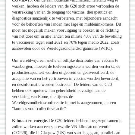
COVID-19.
Om de aanhoudende vaccinatieachterstand weg te
werken, hebben de leiders van de G20 zich ertoe verbonden de
verstrekking van en de toegang tot vaccins, therapeutica en
diagnostica aanzienlijk te verbeteren, met bijzondere aandacht
voor de behoeften van landen met lage en middeninkomens. Dit
moet het mogelijk maken vooruitgang te boeken in de richting
van het doel om in alle landen ten minste 40% van de bevolking
te vaccineren tegen eind 2021 en 70% tegen medio 2022, zoals
aanbevolen door de Wereldgezondheidsorganisatie (WHO).
Om wereldwijd een snelle en billijke distributie van vaccins te
waarborgen, moeten de toeleveringsketens worden versterkt, de
productiecapaciteit worden uitgebreid en gediversifieerd, de
acceptatie van en het vertrouwen in vaccins worden bevorderd,
en desinformatie worden bestreden. De leiders van de G20
hebben ook opnieuw hun gehechtheid bevestigd aan de
verklaring van Rome, die tijdens de
Wereldgezondheidsconferentie in mei is aangenomen, als een
"kompas voor collectieve actie".
Klimaat en energie.
De G20-leiders hebben toegezegd samen te
zullen werken aan een succesvolle VN-klimaatconferentie
(COP26), die in Glasgow (UK) van start is gegaan, parallel aan