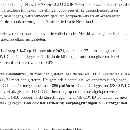
 aan de oefening. Naast LNAZ en GGD GHOR Nederland bestaat de coalitie uit 
 particuliere klinieken, instellingen voor geestelijke gezondheidszorg en
rginstellingen), vertegenwoordigers van zorgmedewerkers en -specialisten
n), de ambulancezorg en de Patiëntenfederatie Nederland.
eld van de crisissituatie over de volle breedte. Met dit volledige beeld kunnen
n goed op elkaar aangesloten.
 bedroeg 2.147 op 19 november 2021,
dat zijn er 37 meer dan gisteren.
ID-patiënten liggen er 1.719 in de kliniek, 22 meer dan gisteren. Er zijn
aliseerd met inzet van het LCPS.
e ziekenhuizen, 28 meer dan gisteren. Van de nieuwe COVID-patiënten zijn e
iek, 31 meer dan gisteren. Het gemiddeld aantal nieuwe opnames is afgelopen
 de IC is met 15 toegenomen naar 896 patiënten. Op de IC liggen nu 428 COVID
enveel als gisteren. De COVID-bezetting op de IC is de afgelopen week
n naar 14.458 bedden. In de kliniek liggen nu 1.719 COVID-patiënten, 22 meer
week gestegen.
Lees ook het artikel bij Verpleegkundigen & Verzorgenden
oordelijk voor de inhoud van de nieuwsberichten.