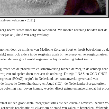
stelveenweb.com - 2021)
e zorg neemt steeds meer toe in Nederland. We moeten rekening houden met de
 toegankelijkheid van zorg vastloopt
k genomen door de minister van Medische Zorg en Sport en heeft betrekking op d
niek) maar ook elders in de zorgketen zoals bij verpleeg- en verzorgingshuizen,
reden dat een groot aantal organisaties bij de oefening betrokken is.
ng testen we de procedures en samenwerking binnen de zorg in de aanloop naar
e hierbij een rol spelen doen mee aan de oefening. Dit zijn LNAZ en GGD GHOR
 Zorgketen (ROAZ)-regio’s in Nederland, een samenwerkingsverband van
k de Inspectie Gezondheidszorg en Jeugd (IGJ), de Nederlandse Zorgautoriteit
 de oefening naar boven komen, worden direct geïmplementeerd zodat het proce
taat uit een groot aantal zorgorganisaties die een cruciale adviesrol hebben vo
n zorgcrisis regelmatig bij elkaar om de stand van zaken te bespreken. Volgende