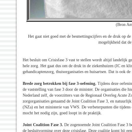
(Bron Am
Het gaat niet goed met de besmettingscijfers en de druk op d
mogelijkheid dat de
Het besluit om Crisisfase 3 vast te stellen wordt altijd landelij
hele zorg. Het gaat dus om de druk in de ziekenhuizen (IC en kli
gehandicaptenzorg, thuisorganisaties en huisartsen. Dat is ook de 
Brede zorg betrokken bij fase 3-oefening.
Tijdens deze oefeni
de vaststelling van fase 3 door de minister. De organisaties di
Nederland zelf, de voorzitters van de Regionaal Overleg Acute
zorgorganisaties genaamd de Joint Coalition Fase 3, en natuurlij
(NZa) en het ministerie van VWS. De verbeterpunten die tijdens
mocht het nodig zijn, goed loopt in de praktijk.
Joint Coalition Fase 3.
De zogenoemde Joint Coalition Fase 3 bes
de besluitvorming over deze crisisfase. Deze coalitie komt bij ee