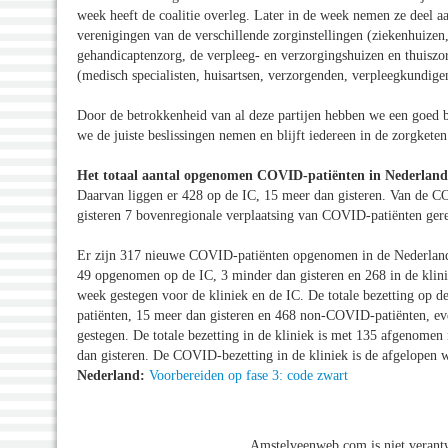
week heeft de coalitie overleg. Later in de week nemen ze deel
verenigingen van de verschillende zorginstellingen (ziekenhuizen,
gehandicaptenzorg, de verpleeg- en verzorgingshuizen en thuiszo
(medisch specialisten, huisartsen, verzorgenden, verpleegkundige
Door de betrokkenheid van al deze partijen hebben we een goed be
we de juiste beslissingen nemen en blijft iedereen in de zorgkete
Het totaal aantal opgenomen COVID-patiënten in Nederland
Daarvan liggen er 428 op de IC, 15 meer dan gisteren. Van de COV
gisteren 7 bovenregionale verplaatsing van COVID-patiënten gere
Er zijn 317 nieuwe COVID-patiënten opgenomen in de Nederlands
49 opgenomen op de IC, 3 minder dan gisteren en 268 in de klin
week gestegen voor de kliniek en de IC. De totale bezetting op
patiënten, 15 meer dan gisteren en 468 non-COVID-patiënten, ev
gestegen. De totale bezetting in de kliniek is met 135 afgenome
dan gisteren. De COVID-bezetting in de kliniek is de afgelopen 
Nederland:
Voorbereiden op fase 3: code zwart
Amstelveenweb.com is niet verantw