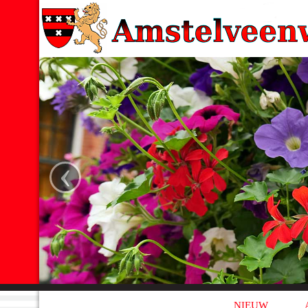
‹
NIEUW