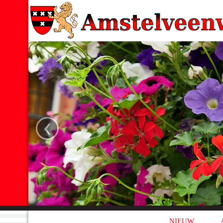
‹
NIEUW