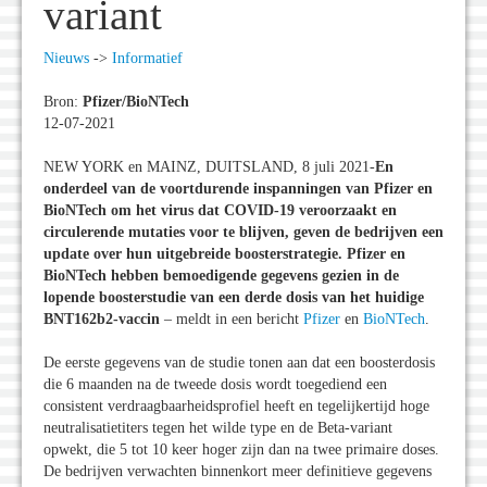
variant
Nieuws
->
Informatief
Bron:
Pfizer/BioNTech
12-07-2021
NEW YORK en MAINZ, DUITSLAND, 8 juli 2021-
En
onderdeel van de voortdurende inspanningen van Pfizer en
BioNTech om het virus dat COVID-19 veroorzaakt en
circulerende mutaties voor te blijven, geven de bedrijven een
update over hun uitgebreide boosterstrategie. Pfizer en
BioNTech hebben bemoedigende gegevens gezien in de
lopende boosterstudie van een derde dosis van het huidige
BNT162b2-vaccin
– meldt in een bericht
Pfizer
en
BioNTech
.
De eerste gegevens van de studie tonen aan dat een boosterdosis
die 6 maanden na de tweede dosis wordt toegediend een
consistent verdraagbaarheidsprofiel heeft en tegelijkertijd hoge
neutralisatietiters tegen het wilde type en de Beta-variant
opwekt, die 5 tot 10 keer hoger zijn dan na twee primaire doses.
De bedrijven verwachten binnenkort meer definitieve gegevens