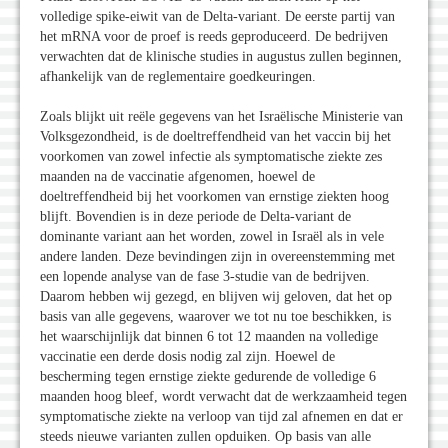
volledige spike-eiwit van de Delta-variant. De eerste partij van
het mRNA voor de proef is reeds geproduceerd. De bedrijven
verwachten dat de klinische studies in augustus zullen beginnen,
afhankelijk van de reglementaire goedkeuringen.
Zoals blijkt uit reële gegevens van het Israëlische Ministerie van
Volksgezondheid, is de doeltreffendheid van het vaccin bij het
voorkomen van zowel infectie als symptomatische ziekte zes
maanden na de vaccinatie afgenomen, hoewel de
doeltreffendheid bij het voorkomen van ernstige ziekten hoog
blijft. Bovendien is in deze periode de Delta-variant de
dominante variant aan het worden, zowel in Israël als in vele
andere landen. Deze bevindingen zijn in overeenstemming met
een lopende analyse van de fase 3-studie van de bedrijven.
Daarom hebben wij gezegd, en blijven wij geloven, dat het op
basis van alle gegevens, waarover we tot nu toe beschikken, is
het waarschijnlijk dat binnen 6 tot 12 maanden na volledige
vaccinatie een derde dosis nodig zal zijn. Hoewel de
bescherming tegen ernstige ziekte gedurende de volledige 6
maanden hoog bleef, wordt verwacht dat de werkzaamheid tegen
symptomatische ziekte na verloop van tijd zal afnemen en dat er
steeds nieuwe varianten zullen opduiken. Op basis van alle