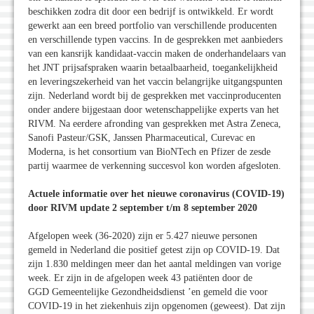
beschikken zodra dit door een bedrijf is ontwikkeld. Er wordt
gewerkt aan een breed portfolio van verschillende producenten
en verschillende typen vaccins. In de gesprekken met aanbieders
van een kansrijk kandidaat-vaccin maken de onderhandelaars van
het JNT prijsafspraken waarin betaalbaarheid, toegankelijkheid
en leveringszekerheid van het vaccin belangrijke uitgangspunten
zijn. Nederland wordt bij de gesprekken met vaccinproducenten
onder andere bijgestaan door wetenschappelijke experts van het
RIVM. Na eerdere afronding van gesprekken met Astra Zeneca,
Sanofi Pasteur/GSK, Janssen Pharmaceutical, Curevac en
Moderna, is het consortium van BioNTech en Pfizer de zesde
partij waarmee de verkenning succesvol kon worden afgesloten.
Actuele informatie over het nieuwe coronavirus (COVID-19)
door RIVM update 2 september t/m 8 september 2020
Afgelopen week (36-2020) zijn er 5.427 nieuwe personen
gemeld in Nederland die positief getest zijn op COVID-19. Dat
zijn 1.830 meldingen meer dan het aantal meldingen van vorige
week. Er zijn in de afgelopen week 43 patiënten door de
GGD Gemeentelijke Gezondheidsdienst ’en gemeld die voor
COVID-19 in het ziekenhuis zijn opgenomen (geweest). Dat zijn