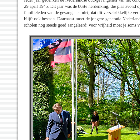
Ieder jaar gedenken de Nederlandse oud-gevangenen van het con
29 april 1945. Dit jaar was de 80ste herdenking, die plaatsvond o
familieleden van de gevangenen niet, dat dit verschrikkelijke v
blijft ook bestaan. Daarnaast moet de jongere generatie Nederlande
scholen nog steeds goed aangeleerd: voor vrijheid moet je soms v