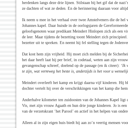
herdenken langs deze drie lijnen. Stilstaan bij het gif dat de n
ze dachten of wat ze deden. En de herinnering daaraan voor altij
Ik neem u mee in het verhaal over twee Amstelveners die de hel 
Johannes kapel. Daar huisde in de oorlogsjaren de Gereformeerd
geloofsgenoten waar predikant Meindert Hinlopen zich als een vis 
de leer. Maar tijdens de bezetting toont Meindert zich principieel
bezetter uit te spreken. En neemt hij fel stelling tegen de Jodenv
Dat kost hem zijn vrijheid. Hij moet zich melden bij de Sicherh
het daar heeft laat hij per brief, in codetaal, weten aan zijn vrou
gevangenschap schreef, doelend op de passage (en ik citeer):
‘Ik 
te zijn, wat verreweg het beste is, anderzijds is het voor u wenselijk
Meindert overleeft het kamp en krijgt daarna vijf kinderen. Hij bli
dochter vertelt hij over de verschrikkingen van het kamp die hem 
Anderhalve kilometer ten zuidoosten van de Johannes Kapel ligt d
Vis, met zijn vrouw Agaath en hun drie jonge kinderen. Jo is een o
van de verzetskrant ‘het Parool’ en actief in het helpen van onder
Alleen al in zijn eigen huis biedt hij aan zo’n veertig mensen voor