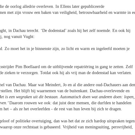
e de oorlog alledrie overleven. In Ellens later gepubliceerde
Samen met zijn vrouw een baken van veiligheid, betrouwbaarheid en warmte in e
ght, in Dachau terecht. ‘De dodenstad’ zoals hij het zelf noemde. En ook hij
ij, nog vanuit Vught:
ld. Zo moet het in je binnenste zijn, zo licht en warm en ingeleefd moeten je
strijder Pim Boellaard om de uitblijvende repatriëring in gang te zetten. Zelf
 de zieken te verzorgen. Totdat ook hij als vrij man de dodenstad kan verlaten.
 de hel van Dachau. Maar wat Meindert, Jo en al die andere oud-Dachauers aan de
stellen. Het blijft bij waarnemen van de buitenkant. Dachau-overlevende en
et is een wegraken uit dit bestaan. Automatisch doen wat anderen doen: lopen,
rven.’
Daarom rouwen we ook: dat juist deze mensen, die durfden te handelen
het – als ze het overleefden - de rest van hun leven bij zich te dragen.
geloof of politieke overtuiging, dan was het dat ze zich hardop uitspraken tegen
waarop onze rechtstaat is gebaseerd. Vrijheid van meningsuiting, persvrijheid,