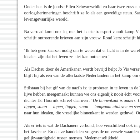
Onder hen is de joodse Ellen Schwarzschild en haar twee zussen di
oorlogsherinneringen beschrijft ze Jo als een geweldige steun. 
levensgevaarlijke wereld.
Na verraad komt ook Jo, met het laatste transport vanuit kamp Vu
schrijft ontroerende brieven aan zijn vrouw. Rond kerst schrijft h
‘Ik heb geen kaarsen nodig om te weten dat er licht is in de were
idealen zijn dat het leven ze niet kan ontnemen.’
Als Dachau door de Amerikanen wordt bevrijd helpt Jo Vis verzets
blijft hij als één van de allerlaatste Nederlanders in het kamp om
Stilstaan bij het gif van de nazi’s is: je proberen in te leven in
lijve hebben meegemaakt kunnen we ons eigenlijk nooit écht voor
dichter Ed Hoornik schreef daarover: ‘
De binnenkant is anders. H
liggen, staan … lopen, liggen, staan … langzaam uitdoven en ste
naar hun idealen, die vreselijke binnenkant in werden geduwd. Om 
Als er iets is wat de Dachauers verbond, hoe verschillend ook in 
het fascisme. En dat ze handelden volgens de universele waarden 
gelijkwaardigheid tussen mensen. Medemenselijkheid.