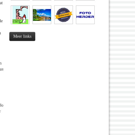
at
de
n
Meer links
n
us
Jo
r