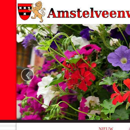
‹
NIEUW