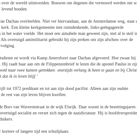
azi’s over de wereld uitstrooiden. Rouwen om degenen die vermoord werden om w
d levend houden.
van Dachau overleefden. Niet ver hiervandaan, aan de Amsterdamse weg, staat 
e kerk. Een kleine kerkgemeente met ruimdenkende, links-geëngageerde
in het water voelde. Het moet een aimabele man geweest zijn, niet al te steil i
. Als overtuigd antimilitarist gebruikt hij zijn preken om zijn afschuw over de
ervolging.
eitsdienst en wordt via Kamp Amersfoort naar Dachau afgevoerd. Hoe zwaar hij
w. Hij raadt haar aan om de Filippenzenbrief te lezen die de apostel Paulus in zij
word naar twee kanten getrokken: enerzijds verlang ik heen te gaan en bij Christ
 dat ik in leven blijf.’
jft tot 1972 predikant en tot aan zijn dood pacifist. Alleen aan zijn oudste
de rest van zijn leven blijven kwellen.
e Bors van Waverenstraat in de wijk Elsrijk. Daar woont in de bezettingsjaren 
vertuigd socialist en verzet zich tegen de nazidictatuur. Hij is hoofdverspreide
duikers.
 kortere of langere tijd een schuilplaats.