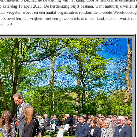
centratiekamp Dachau de bevrijding van het kamp door Amerikaanse eenheden 
p zaterdag 19 april 2025. De herdenking blijft bestaan, want natuurlijk willen 
erhaal vergeten wordt en een aantal organisaties rondom de Tweede Wereldoorlog
rs beseffen, dat vrijheid niet een gewoon iets is in een land, dus dat wordt op
echten!