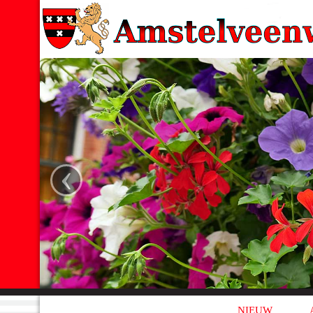
‹
NIEUW