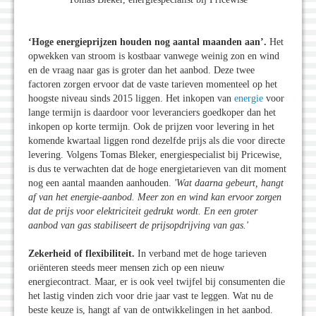
‘Hoge energieprijzen houden nog aantal maanden aan’.
Het
opwekken van stroom is kostbaar vanwege weinig zon en wind
en de vraag naar gas is groter dan het aanbod. Deze twee
factoren zorgen ervoor dat de vaste tarieven momenteel op het
hoogste niveau sinds 2015 liggen. Het inkopen van
energie
voor
lange termijn is daardoor voor leveranciers goedkoper dan het
inkopen op korte termijn. Ook de prijzen voor levering in het
komende kwartaal liggen rond dezelfde prijs als die voor directe
levering. Volgens Tomas Bleker, energiespecialist bij Pricewise,
is dus te verwachten dat de hoge energietarieven van dit moment
nog een aantal maanden aanhouden.
'Wat daarna gebeurt, hangt
af van het energie-aanbod. Meer zon en wind kan ervoor zorgen
dat de prijs voor elektriciteit gedrukt wordt. En een groter
aanbod van gas stabiliseert de prijsopdrijving van gas.
'
Zekerheid of flexibiliteit.
In verband met de hoge tarieven
oriënteren steeds meer mensen zich op een nieuw
energiecontract. Maar, er is ook veel twijfel bij consumenten die
het lastig vinden zich voor drie jaar vast te leggen. Wat nu de
beste keuze is, hangt af van de ontwikkelingen in het aanbod.