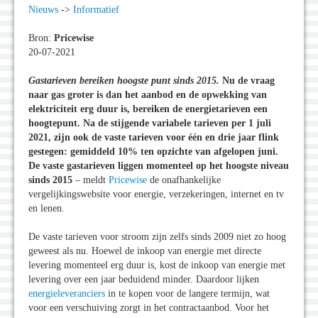
Nieuws
->
Informatief
Bron:
Pricewise
20-07-2021
Gastarieven bereiken hoogste punt sinds 2015.
Nu de vraag
naar gas groter is dan het aanbod en de opwekking van
elektriciteit erg duur is, bereiken de energietarieven een
hoogtepunt. Na de stijgende variabele tarieven per 1 juli
2021, zijn ook de vaste tarieven voor één en drie jaar flink
gestegen: gemiddeld 10% ten opzichte van afgelopen juni.
De vaste gastarieven liggen momenteel op het hoogste niveau
sinds 2015
– meldt
Pricewise
de onafhankelijke
vergelijkingswebsite voor energie, verzekeringen, internet en tv
en lenen.
De vaste tarieven voor stroom zijn zelfs sinds 2009 niet zo hoog
geweest als nu. Hoewel de inkoop van energie met directe
levering momenteel erg duur is, kost de inkoop van energie met
levering over een jaar beduidend minder. Daardoor lijken
energieleveranciers
in te kopen voor de langere termijn, wat
voor een verschuiving zorgt in het contractaanbod. Voor het