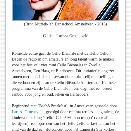
(Bron Muziek- en Dansschool Amstelveen - 2016)
Celliste Larissa Groeneveld
Komende editie gaat de Cello Biënnale met de Hello Cello
Dagen de regio in om amateurs en jong talent warm te maken
voor het festival: vier mini Cello Biënnales in Zwolle,
Amstelveen, Den Haag en Eindhoven. Dit initiatief is opgezet
samen met landelijke conservatoria en plaatselijke instellingen
die verbonden zijn aan de Cello Biënnale Amsterdam. Het hele
programma van de Cello Biënnale in één dag, met een breed
aanbod voor jong en oud, leken en liefhebbers.
Beginnend met ‘Bach&Breakfast’, in Amstelveen gespeeld door
Larissa Groeneveld
, gevolgd door een masterclass jong talent, de
kindervoorstelling ‘Cello! Cello! Ma non troppo’ (voor alle
leeftijden), een optreden van het Hello Cello Orkest en aan het
eind van de dag een slotconcert door het Camerata Strijkorkest.