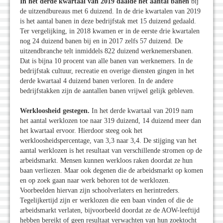
In het derde kwartaal van 2019 daalde het aantal banen
bij
de uitzendbureaus met 6 duizend. In de drie kwartalen van 2019
is het aantal banen in deze bedrijfstak met 15 duizend gedaald.
Ter vergelijking, in 2018 kwamen er in de eerste drie kwartalen
nog 24 duizend banen bij en in 2017 zelfs 57 duizend. De
uitzendbranche telt inmiddels 822 duizend werknemersbanen.
Dat is bijna 10 procent van alle banen van werknemers. In de
bedrijfstak cultuur, recreatie en overige diensten gingen in het
derde kwartaal 4 duizend banen verloren. In de andere
bedrijfstakken zijn de aantallen banen vrijwel gelijk gebleven.
Werkloosheid gestegen.
In het derde kwartaal van 2019 nam
het aantal werklozen toe naar 319 duizend, 14 duizend meer dan
het kwartaal ervoor. Hierdoor steeg ook het
werkloosheidspercentage, van 3,3 naar 3,4. De stijging van het
aantal werklozen is het resultaat van verschillende stromen op de
arbeidsmarkt. Mensen kunnen werkloos raken doordat ze hun
baan verliezen. Maar ook degenen die de arbeidsmarkt op komen
en op zoek gaan naar werk behoren tot de werklozen.
Voorbeelden hiervan zijn schoolverlaters en herintreders.
Tegelijkertijd zijn er werklozen die een baan vinden of die de
arbeidsmarkt verlaten, bijvoorbeeld doordat ze de AOW-leeftijd
hebben bereikt of geen resultaat verwachten van hun zoektocht