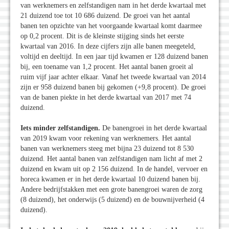
van werknemers en zelfstandigen nam in het derde kwartaal met
21 duizend toe tot 10 686 duizend. De groei van het aantal
banen ten opzichte van het voorgaande kwartaal komt daarmee
op 0,2 procent. Dit is de kleinste stijging sinds het eerste
kwartaal van 2016. In deze cijfers zijn alle banen meegeteld,
voltijd en deeltijd. In een jaar tijd kwamen er 128 duizend banen
bij, een toename van 1,2 procent. Het aantal banen groeit al
ruim vijf jaar achter elkaar. Vanaf het tweede kwartaal van 2014
zijn er 958 duizend banen bij gekomen (+9,8 procent). De groei
van de banen piekte in het derde kwartaal van 2017 met 74
duizend.
Iets minder zelfstandigen.
De banengroei in het derde kwartaal
van 2019 kwam voor rekening van werknemers. Het aantal
banen van werknemers steeg met bijna 23 duizend tot 8 530
duizend. Het aantal banen van zelfstandigen nam licht af met 2
duizend en kwam uit op 2 156 duizend. In de handel, vervoer en
horeca kwamen er in het derde kwartaal 10 duizend banen bij.
Andere bedrijfstakken met een grote banengroei waren de zorg
(8 duizend), het onderwijs (5 duizend) en de bouwnijverheid (4
duizend).