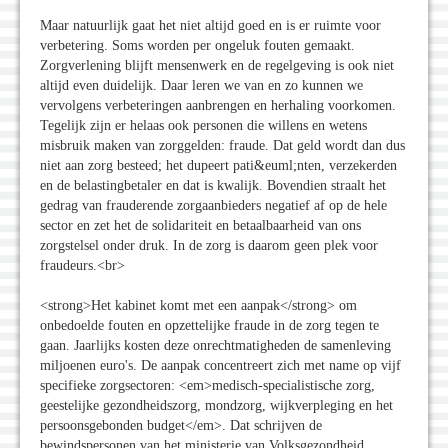
Maar natuurlijk gaat het niet altijd goed en is er ruimte voor
verbetering. Soms worden per ongeluk fouten gemaakt.
Zorgverlening blijft mensenwerk en de regelgeving is ook niet
altijd even duidelijk. Daar leren we van en zo kunnen we
vervolgens verbeteringen aanbrengen en herhaling voorkomen.
Tegelijk zijn er helaas ook personen die willens en wetens
misbruik maken van zorggelden: fraude. Dat geld wordt dan dus
niet aan zorg besteed; het dupeert pati&euml;nten, verzekerden
en de belastingbetaler en dat is kwalijk. Bovendien straalt het
gedrag van frauderende zorgaanbieders negatief af op de hele
sector en zet het de solidariteit en betaalbaarheid van ons
zorgstelsel onder druk. In de zorg is daarom geen plek voor
fraudeurs.<br>
<strong>Het kabinet komt met een aanpak</strong> om
onbedoelde fouten en opzettelijke fraude in de zorg tegen te
gaan. Jaarlijks kosten deze onrechtmatigheden de samenleving
miljoenen euro's. De aanpak concentreert zich met name op vijf
specifieke zorgsectoren: <em>medisch-specialistische zorg,
geestelijke gezondheidszorg, mondzorg, wijkverpleging en het
persoonsgebonden budget</em>. Dat schrijven de
bewindspersonen van het ministerie van Volksgezondheid,