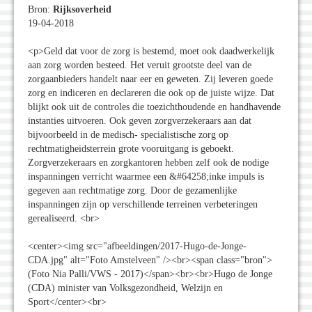
Bron:
Rijksoverheid
19-04-2018
<p>Geld dat voor de zorg is bestemd, moet ook daadwerkelijk
aan zorg worden besteed. Het veruit grootste deel van de
zorgaanbieders handelt naar eer en geweten. Zij leveren goede
zorg en indiceren en declareren die ook op de juiste wijze. Dat
blijkt ook uit de controles die toezichthoudende en handhavende
instanties uitvoeren. Ook geven zorgverzekeraars aan dat
bijvoorbeeld in de medisch- specialistische zorg op
rechtmatigheidsterrein grote vooruitgang is geboekt.
Zorgverzekeraars en zorgkantoren hebben zelf ook de nodige
inspanningen verricht waarmee een &#64258;inke impuls is
gegeven aan rechtmatige zorg. Door de gezamenlijke
inspanningen zijn op verschillende terreinen verbeteringen
gerealiseerd. <br>
<center><img src="afbeeldingen/2017-Hugo-de-Jonge-
CDA.jpg" alt="Foto Amstelveen" /><br><span class="bron">
(Foto Nia Palli/VWS - 2017)</span><br><br>Hugo de Jonge
(CDA) minister van Volksgezondheid, Welzijn en
Sport</center><br>