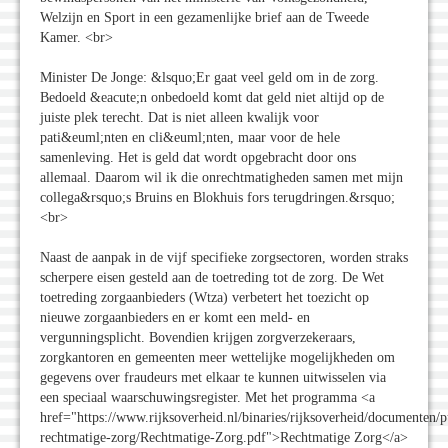
Welzijn en Sport in een gezamenlijke brief aan de Tweede
Kamer. <br>
Minister De Jonge: &lsquo;Er gaat veel geld om in de zorg.
Bedoeld &eacute;n onbedoeld komt dat geld niet altijd op de
juiste plek terecht. Dat is niet alleen kwalijk voor
pati&euml;nten en cli&euml;nten, maar voor de hele
samenleving. Het is geld dat wordt opgebracht door ons
allemaal. Daarom wil ik die onrechtmatigheden samen met mijn
collega&rsquo;s Bruins en Blokhuis fors terugdringen.&rsquo;
<br>
Naast de aanpak in de vijf specifieke zorgsectoren, worden straks
scherpere eisen gesteld aan de toetreding tot de zorg. De Wet
toetreding zorgaanbieders (Wtza) verbetert het toezicht op
nieuwe zorgaanbieders en er komt een meld- en
vergunningsplicht. Bovendien krijgen zorgverzekeraars,
zorgkantoren en gemeenten meer wettelijke mogelijkheden om
gegevens over fraudeurs met elkaar te kunnen uitwisselen via
een speciaal waarschuwingsregister. Met het programma <a
href="https://www.rijksoverheid.nl/binaries/rijksoverheid/documenten/
rechtmatige-zorg/Rechtmatige-Zorg.pdf">Rechtmatige Zorg</a>