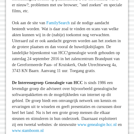
er nieuw?; problemen met uw browser; "snel zoeken" en speciale
films, etc.
Ook aan de site van
FamilySearch
zal de nodige aandacht
besteedt worden. Wat is daar zoal te vinden en scans van welke
akten kunnen wij in de (nabije) toekomst nog verwachten.
Uiteraard zal er ook aandacht gegeven worden aan het zoeken in
de grotere plaatsen en dan vooral de huwelijksbijlagen. De
landelijke bijeenkomst van HCC!genealogie wordt gehouden op
zaterdag 24 september 2016 in het zalencentrum Brandpunt van
de Gereformeerde Paas- of Kruiskerk, Oude Utrechtseweg 4a,
3743 KN Baarn. Aanvang 11 uur. Toegang gratis.
De Interessegroep Genealogie van HCC
is sinds 1986 een
levendige groep die adviseert over bijvoorbeeld genealogische
softwarepakketten en de mogelijkheden van internet op dit
gebied. De groep biedt een omvangrijk netwerk om kennis en
ervaringen uit te wisselen en geeft presentaties en cursussen door
heel het land. Nu is het een grote groep mensen die elkaar
steunen en stimuleren in hun onderzoek. Daarnaast exploiteert
zij een tweetal websites: de nieuwssite
www.genealogie.hcc.nl
en
www.stamboom.nl