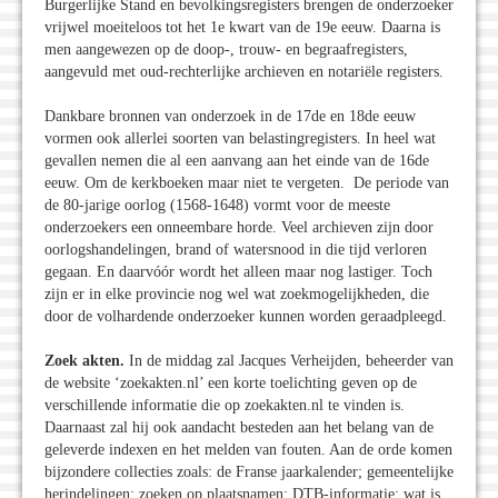
Burgerlijke Stand en bevolkingsregisters brengen de onderzoeker
vrijwel moeiteloos tot het 1e kwart van de 19e eeuw. Daarna is
men aangewezen op de doop-, trouw- en begraafregisters,
aangevuld met oud-rechterlijke archieven en notariële registers.
Dankbare bronnen van onderzoek in de 17de en 18de eeuw
vormen ook allerlei soorten van belastingregisters. In heel wat
gevallen nemen die al een aanvang aan het einde van de 16de
eeuw. Om de kerkboeken maar niet te vergeten. De periode van
de 80-jarige oorlog (1568-1648) vormt voor de meeste
onderzoekers een onneembare horde. Veel archieven zijn door
oorlogshandelingen, brand of watersnood in die tijd verloren
gegaan. En daarvóór wordt het alleen maar nog lastiger. Toch
zijn er in elke provincie nog wel wat zoekmogelijkheden, die
door de volhardende onderzoeker kunnen worden geraadpleegd.
Zoek akten.
In de middag zal Jacques Verheijden, beheerder van
de website ‘zoekakten.nl’ een korte toelichting geven op de
verschillende informatie die op zoekakten.nl te vinden is.
Daarnaast zal hij ook aandacht besteden aan het belang van de
geleverde indexen en het melden van fouten. Aan de orde komen
bijzondere collecties zoals: de Franse jaarkalender; gemeentelijke
herindelingen; zoeken op plaatsnamen; DTB-informatie; wat is