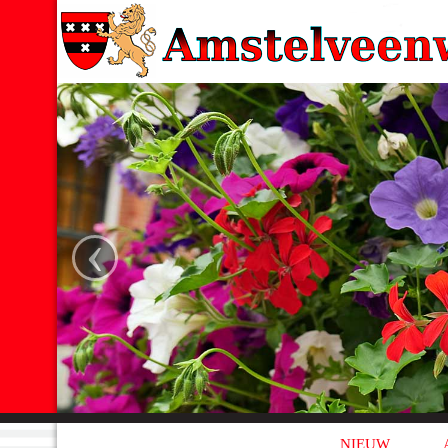
‹
NIEUW