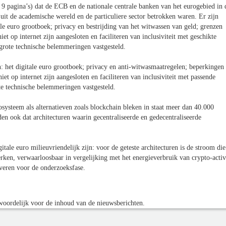
9 pagina’s) dat de ECB en de nationale centrale banken van het eurogebied in 
it de academische wereld en de particuliere sector betrokken waren. Er zijn
le euro grootboek; privacy en bestrijding van het witwassen van geld; grenzen
et op internet zijn aangesloten en faciliteren van inclusiviteit met geschikte
grote technische belemmeringen vastgesteld.
 het digitale euro grootboek; privacy en anti-witwasmaatregelen; beperkingen
et op internet zijn aangesloten en faciliteren van inclusiviteit met passende
te technische belemmeringen vastgesteld.
teem als alternatieven zoals blockchain bleken in staat meer dan 40.000
en ook dat architecturen waarin gecentraliseerde en gedecentraliseerde
tale euro milieuvriendelijk zijn: voor de geteste architecturen is de stroom die
rken, verwaarloosbaar in vergelijking met het energieverbruik van crypto-acti
everen voor de onderzoeksfase.
oordelijk voor de inhoud van de nieuwsberichten.