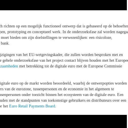
ch richten op een mogelijk functioneel ontwerp dat is gebaseerd op de behoefte
pen, prototyping en conceptueel werk. In de onderzoeksfase zal worden nagega
 moet bieden om zijn doelstellingen te verwezenlijken: een risicoloze,
e bank.
wijzigingen van het EU-wetgevingskader, die zullen worden besproken met en
gehele onderzoeksfase van het project contact blijven houden met het Europe
kzaamheden
met betrekking tot de digitale euro met de Europese Commissie
 digitale euro op de markt worden beoordeeld, waarbij de ontwerpopties worden
ers van de eurozone, tussenpersonen en de economie in het algemeen te
ssenpersonen onder toezicht binnen het ecosysteem van de digitale euro. Een
ouden met de standpunten van toekomstige gebruikers en distributeurs over een
or het
Euro Retail Payments Board
.