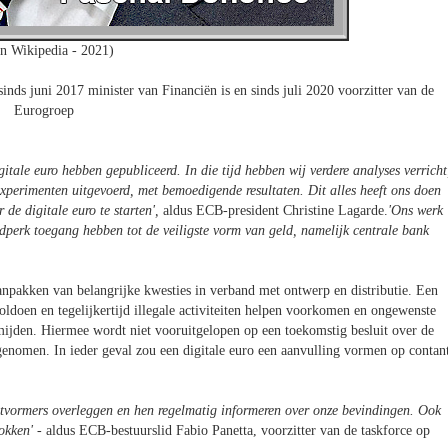
n Wikipedia - 2021)
inds juni 2017 minister van Financiën is en sinds juli 2020 voorzitter van de
Eurogroep
itale euro hebben gepubliceerd. In die tijd hebben wij verdere analyses verricht
xperimenten uitgevoerd, met bemoedigende resultaten. Dit alles heeft ons doen
 de digitale euro te starten
',
aldus ECB-president Christine Lagarde.
'Ons werk
ijdperk toegang hebben tot de veiligste vorm van geld, namelijk centrale bank
anpakken van belangrijke kwesties in verband met ontwerp en distributie. Een
ldoen en tegelijkertijd illegale activiteiten helpen voorkomen en ongewenste
ermijden. Hiermee wordt niet vooruitgelopen op een toekomstig besluit over de
n genomen. In ieder geval zou een digitale euro een aanvulling vormen op contan
itvormers overleggen en hen regelmatig informeren over onze bevindingen. Ook
rokken
' -
aldus ECB-bestuurslid Fabio Panetta, voorzitter van de taskforce op