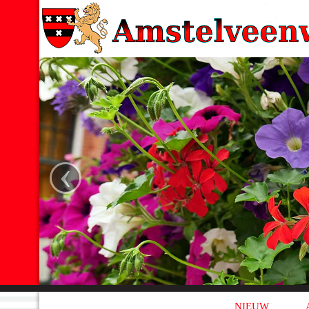
‹
NIEUW