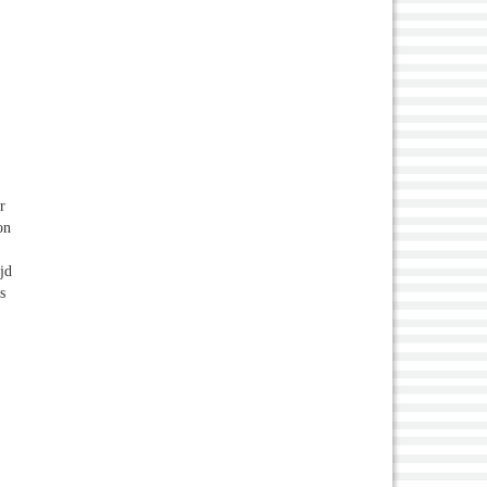
r
on
jd
s