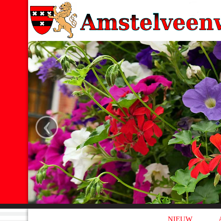
‹
NIEUW