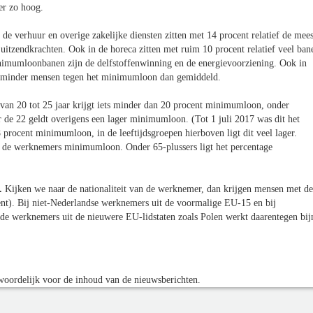
er zo hoog.
 de verhuur en overige zakelijke diensten zitten met 14 procent relatief de mees
tzendkrachten. Ook in de horeca zitten met ruim 10 procent relatief veel ban
nimumloonbanen zijn de delfstoffenwinning en de energievoorziening. Ook in
en minder mensen tegen het minimumloon dan gemiddeld.
van 20 tot 25 jaar krijgt iets minder dan 20 procent minimumloon, onder
er de 22 geldt overigens een lager minimumloon. (Tot 1 juli 2017 was dit het
8 procent minimumloon, in de leeftijdsgroepen hierboven ligt dit veel lager.
n de werknemers minimumloon. Onder 65-plussers ligt het percentage
n.
Kijken we naar de nationaliteit van de werknemer, dan krijgen mensen met de
ent). Bij niet-Nederlandse werknemers uit de voormalige EU-15 en bij
n de werknemers uit de nieuwere EU-lidstaten zoals Polen werkt daarentegen bij
oordelijk voor de inhoud van de nieuwsberichten.