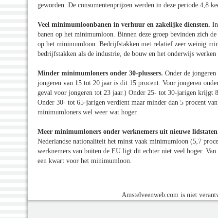
geworden. De consumentenprijzen werden in deze periode 4,8 ke
Veel minimumloonbanen in verhuur en zakelijke diensten.
In
banen op het minimumloon. Binnen deze groep bevinden zich de ui
op het minimumloon. Bedrijfstakken met relatief zeer weinig mi
bedrijfstakken als de industrie, de bouw en het onderwijs werk
Minder minimumloners onder 30-plussers.
Onder de jongeren 
jongeren van 15 tot 20 jaar is dit 15 procent. Voor jongeren ond
geval voor jongeren tot 23 jaar.) Onder 25- tot 30-jarigen krijgt 
Onder 30- tot 65-jarigen verdient maar minder dan 5 procent va
minimumloners wel weer wat hoger.
Meer minimumloners onder werknemers uit nieuwe lidstate
Nederlandse nationaliteit het minst vaak minimumloon (5,7 proc
werknemers van buiten de EU ligt dit echter niet veel hoger. Va
een kwart voor het minimumloon.
Amstelveenweb.com is niet verantw