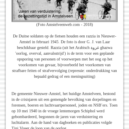
(Foto Amstelveenweb.com - 2018)
De Duitse soldaten op de fietsen houden een razzia in Nieuwer-
Amstel in februari 1945. De foto is door G. J. van Laar
beschikbaar gesteld. Razzia (uit het Arabisch غزوة ghazwa
'oorlog, overval, aanvalsstrijd') is de term voor een geplande
opsporing van personen of voorwerpen met het oog op het
voorkomen van gevaar, bijvoorbeeld het voorkomen van
strafbare feiten of strafvervolging (repressie: onderdrukking van
bepaald gedrag of een meningsuiting)
De gemeente Nieuwer-Amstel, het huidige Amstelveen, bestond
in de crisisjaren uit een gemengde bevolking van dorpelingen en
forensen, boeren en luchtvaartpersoneel, joden en NSB’ers. Toen
op 10 mei 1940 in de vroege lentemorgen Schiphol werd
gebombardeerd, begonnen de jaren van verduistering en
luchtalarm. Aan de hand van dagboeken en publicaties volgde
Tini Visser de loop van de oorlog.