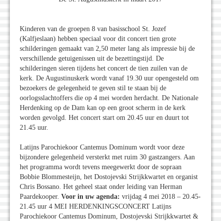
Kinderen van de groepen 8 van basisschool St. Jozef
(Kalfjeslaan) hebben speciaal voor dit concert tien grote
schilderingen gemaakt van 2,50 meter lang als impressie bij de
verschillende getuigenissen uit de bezettingstijd. De
schilderingen sieren tijdens het concert de tien zuilen van de
kerk. De Augustinuskerk wordt vanaf 19.30 uur opengesteld om
bezoekers de gelegenheid te geven stil te staan bij de
oorlogsslachtoffers die op 4 mei worden herdacht. De Nationale
Herdenking op de Dam kan op een groot scherm in de kerk
worden gevolgd. Het concert start om 20.45 uur en duurt tot
21.45 uur.
Latijns Parochiekoor Cantemus Dominum wordt voor deze
bijzondere gelegenheid versterkt met ruim 30 gastzangers. Aan
het programma wordt tevens meegewerkt door de sopraan
Bobbie Blommesteijn, het Dostojevski Strijkkwartet en organist
Chris Bossano. Het geheel staat onder leiding van Herman
Paardekooper.
Voor in uw agenda:
vrijdag 4 mei 2018 – 20.45-
21.45 uur 4 MEI HERDENKINGSCONCERT Latijns
Parochiekoor Cantemus Dominum, Dostojevski Strijkkwartet &