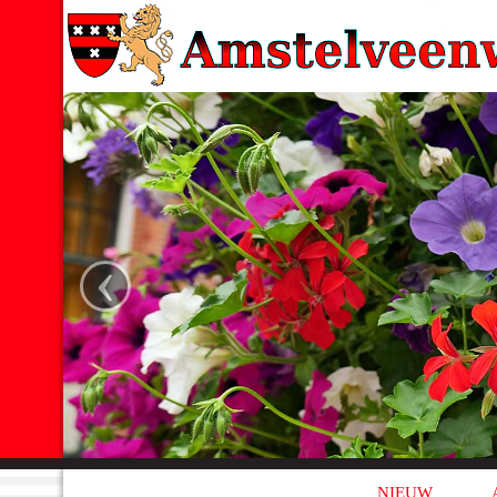
‹
NIEUW