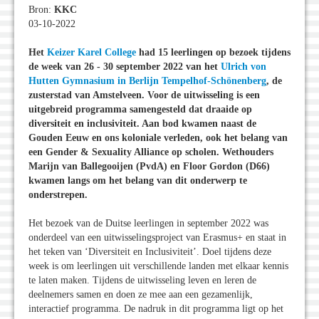
Bron:
KKC
03-10-2022
Het
Keizer Karel College
had 15 leerlingen op bezoek tijdens
de week van 26 - 30 september 2022 van het
Ulrich von
Hutten Gymnasium in Berlijn Tempelhof-Schönenberg
, de
zusterstad van Amstelveen. Voor de uitwisseling is een
uitgebreid programma samengesteld dat draaide op
diversiteit en inclusiviteit. Aan bod kwamen naast de
Gouden Eeuw en ons koloniale verleden, ook het belang van
een Gender & Sexuality Alliance op scholen. Wethouders
Marijn van Ballegooijen (PvdA) en Floor Gordon (D66)
kwamen langs om het belang van dit onderwerp te
onderstrepen.
Het bezoek van de Duitse leerlingen in september 2022 was
onderdeel van een uitwisselingsproject van Erasmus+ en staat in
het teken van ‘Diversiteit en Inclusiviteit’. Doel tijdens deze
week is om leerlingen uit verschillende landen met elkaar kennis
te laten maken. Tijdens de uitwisseling leven en leren de
deelnemers samen en doen ze mee aan een gezamenlijk,
interactief programma. De nadruk in dit programma ligt op het