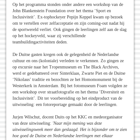
Op het programma stonden onder andere een workshop van de
John Blankenstein Foundation over het thema ‘Sport en
Inclusiviteit’. Ex-tophockeyer Pepijn Keppel kwam op bezoek
om te vertellen over zelfacceptatie en zijn coming-out nadat hij
de sportwereld verliet. Ook gingen de leerlingen zelf aan de slag
op het hockeyveld, waar zij verschillende
teambuildingactiviteiten deden.
De Duitse gasten kregen ook de gelegenheid de Nederlandse
cultuur en ons (koloniale) verleden te verkennen. Zo gingen ze
op excursie naar het Tropenmuseum en The Black Archives,
werd er gedebatteerd over Sinterklaas, Zwarte Piet en de Duitse
‘Nikolaus’ traditie en bezochten ze het Homomonument bij de
Westerkerk in Amsterdam. Bij het fotomuseum Foam volgden ze
een workshop over straatfotografie en het thema ‘Diversiteit en
Inclusiviteit’. Dit ter voorbereiding op het eindproduct van de
uitwisseling: een fotoreportage gemaakt door de leerlingen.
Jurjen Wilschut, docent Duits op het KKC en medeorganisator
van deze uitwisseling:
'Naar mijn mening was deze
uitwisselingsweek meer dan geslaagd. Het is bijzonder om te zien
hoe goed de Duitse en Nederlandse leerlingen met elkaar