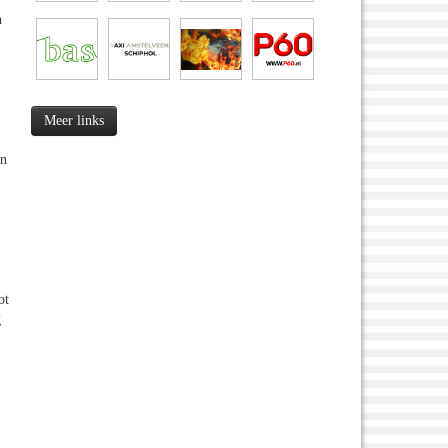
n
Meer links
jn
ot
g