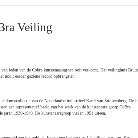
ra Veiling
n van leden van de Cobra kunstenaarsgroep ooit verkocht. Het veilinghuis Bruu
t nooit eerder geziene record opbrengsten.
de kunstcollectie van de Nederlandse industrieel Karel van Stuijvenberg. De i
sen een representatief beeld van het werk van de kunstenaars groep CoBra
de jaren 1930-1940. De kunstenaarsgroep viel in 1951 uiteen.
toongesteld aan het publiek, bracht een bedrag van 1.1 miljoen euro op. Een