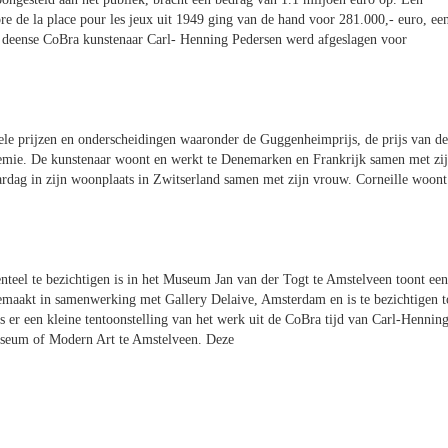
core de la place pour les jeux uit 1949 ging van de hand voor 281.000,- euro, ee
e deense CoBra kunstenaar Carl- Henning Pedersen werd afgeslagen voor
vele prijzen en onderscheidingen waaronder de Guggenheimprijs, de prijs van de
ie. De kunstenaar woont en werkt te Denemarken en Frankrijk samen met zi
aardag in zijn woonplaats in Zwitserland samen met zijn vrouw. Corneille woont
teel te bezichtigen is in het Museum Jan van der Togt te Amstelveen toont een
gemaakt in samenwerking met Gallery Delaive, Amsterdam en is te bezichtigen t
 er een kleine tentoonstelling van het werk uit de CoBra tijd van Carl-Hennin
useum of Modern Art te Amstelveen. Deze