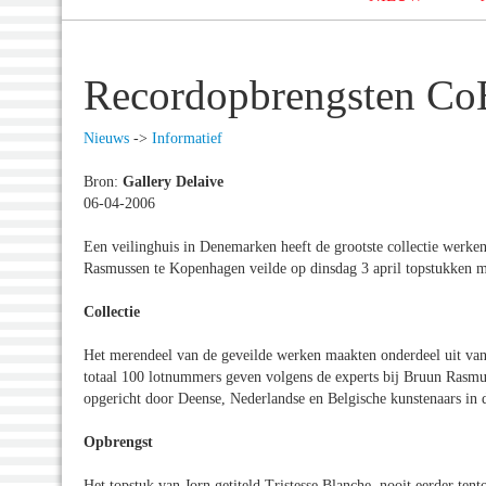
Recordopbrengsten CoB
Nieuws
->
Informatief
Bron:
Gallery Delaive
06-04-2006
Een veilinghuis in Denemarken heeft de grootste collectie werke
Rasmussen te Kopenhagen veilde op dinsdag 3 april topstukken me
Collectie
Het merendeel van de geveilde werken maakten onderdeel uit van 
totaal 100 lotnummers geven volgens de experts bij Bruun Rasmus
opgericht door Deense, Nederlandse en Belgische kunstenaars in 
Opbrengst
Het topstuk van Jorn getiteld Tristesse Blanche, nooit eerder ten