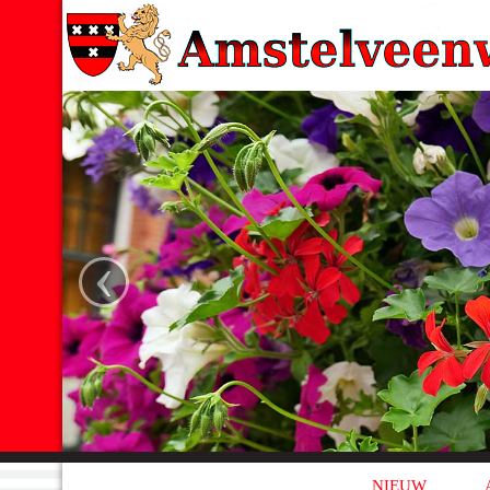
‹
NIEUW