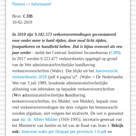
Nieuws
->
Informatief
Bron:
CJIB
10-02-2019
In 2018 zijn 9.182.573 verkeersovertredingen geconstateerd
voor onder meer te hard rijden, door rood licht rijden,
foutparkeren en handheld bellen. Dat is bijna evenveel als een
jaar eerder
- meldt het Centraal Justitieel Incassobureau (
CJIB
).
In 2017 werden 9.223.477 verkeersboetes opgelegd op grond
van de Wet administratiefrechtelijke handhaving
verkeersvoorschriften (Wahv). Dat blijkt uit het
Jaaroverzicht
verkeersboetes 2018
(pdf 4 pagina’s)*. (Wahv = De Nederlandse
Wet van 3 juli 1989, houdende administratiefrechtelijke
afdoening van inbreuken op bepaalde verkeersvoorschriften
(
W
et
a
dministratiefrechtelijke
h
andhaving
v
erkeersvoorschriften, lex Mulder, wet Mulder), bepaalt voor
veel verkeersovertredingen dat deze volgens het bestuursrecht
worden afgedaan, niet volgens het strafrecht. De wet is genoemd
naar
mr. dr. Albert Mulder
(1916-1995), secretaris-generaal van
het Ministerie van Justitie en lid van de Raad van State.).
Bekijk
ook:
Instroom wahv per flitspaal per provincie 1.0.pdf
en