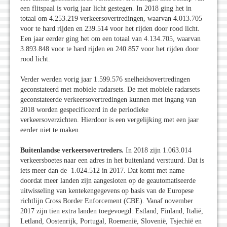
een flitspaal is vorig jaar licht gestegen. In 2018 ging het in
totaal om 4.253.219 verkeersovertredingen, waarvan 4.013.705
voor te hard rijden en 239.514 voor het rijden door rood licht.
Een jaar eerder ging het om een totaal van 4.134.705, waarvan
3.893.848 voor te hard rijden en 240.857 voor het rijden door
rood licht.
Verder werden vorig jaar 1.599.576 snelheidsovertredingen
geconstateerd met mobiele radarsets. De met mobiele radarsets
geconstateerde verkeersovertredingen kunnen met ingang van
2018 worden gespecificeerd in de periodieke
verkeersoverzichten. Hierdoor is een vergelijking met een jaar
eerder niet te maken.
Buitenlandse verkeersovertreders.
In 2018 zijn 1.063.014
verkeersboetes naar een adres in het buitenland verstuurd. Dat is
iets meer dan de 1.024.512 in 2017. Dat komt met name
doordat meer landen zijn aangesloten op de geautomatiseerde
uitwisseling van kentekengegevens op basis van de Europese
richtlijn Cross Border Enforcement (CBE). Vanaf november
2017 zijn tien extra landen toegevoegd: Estland, Finland, Italië,
Letland, Oostenrijk, Portugal, Roemenië, Slovenië, Tsjechië en